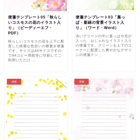
便箋テンプレート05「秋らし
便箋テンプレート03「葉っ
いコスモスの花のイラスト入
ぱ・新緑の背景イラスト入
り」（ピーディーエフ・
り」（ワード・Word）
PDF）
淡いグリーンの中に葉っぱや光が
入った、おしゃれなイラスト入り
秋らしいコスモスの花を上下に配
の便箋です。グリーンを上下のコ
置した綺麗な色合いの横書き便箋
ーナーに配置した爽やかなデザイ
です。サイズはA4サイズですの
ンの便箋テン …
でA4コピー用紙等に印刷してご
利用いただけ …
便箋
便箋