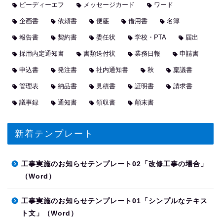
ピーディーエフ
メッセージカード
ワード
企画書
依頼書
便箋
借用書
名簿
報告書
契約書
委任状
学校・PTA
届出
採用内定通知書
書類送付状
業務日報
申請書
申込書
発注書
社内通知書
秋
稟議書
管理表
納品書
見積書
証明書
請求書
議事録
通知書
領収書
顛末書
新着テンプレート
工事実施のお知らせテンプレート02「改修工事の場合」
（Word）
工事実施のお知らせテンプレート01「シンプルなテキス
ト文」（Word）