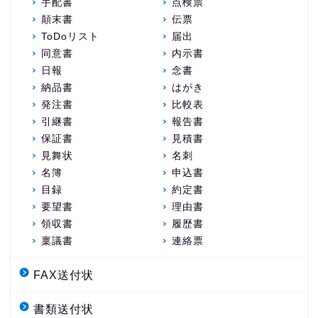
手配書
点検票
顛末書
伝票
ToDoリスト
届出
同意書
内示書
日報
念書
納品書
はがき
発注書
比較表
引継書
報告書
保証書
見積書
見舞状
名刺
名簿
申込書
目録
約定書
要望書
理由書
領収書
履歴書
稟議書
連絡票
FAX送付状
書類送付状