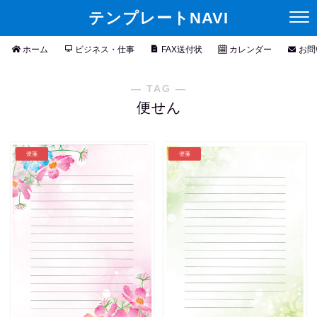
テンプレートNAVI
ホーム
ビジネス・仕事
FAX送付状
カレンダー
お問
― TAG ―
便せん
便箋
便箋