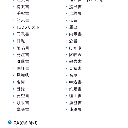
提案書
提出書
手配書
点検票
顛末書
伝票
ToDoリスト
届出
同意書
内示書
日報
念書
納品書
はがき
発注書
比較表
引継書
報告書
保証書
見積書
見舞状
名刺
名簿
申込書
目録
約定書
要望書
理由書
領収書
履歴書
稟議書
連絡票
FAX送付状