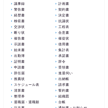
議事録
計画書
警告書
契約書
経歴書
決定書
検収書
抗議状
交渉状
工程表
断り状
合意書
催告書
催促状
示談書
借用書
始末書
集計表
出勤簿
承諾書
証明書
辞令
申請書
受領書
辞任届
進退伺い
推薦状
出納帳
スケジュール表
請求書
清算書
誓約書
整理券
組織図
退職届・退職願
台帳
注文書
通知書・お知らせ