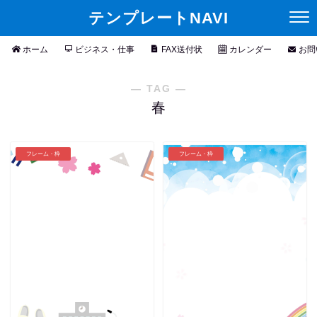
テンプレートNAVI
ホーム
ビジネス・仕事
FAX送付状
カレンダー
お問
― TAG ―
春
フレーム・枠
フレーム・枠