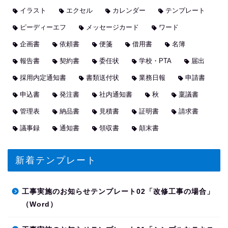
イラスト
エクセル
カレンダー
テンプレート
ピーディーエフ
メッセージカード
ワード
企画書
依頼書
便箋
借用書
名簿
報告書
契約書
委任状
学校・PTA
届出
採用内定通知書
書類送付状
業務日報
申請書
申込書
発注書
社内通知書
秋
稟議書
管理表
納品書
見積書
証明書
請求書
議事録
通知書
領収書
顛末書
新着テンプレート
工事実施のお知らせテンプレート02「改修工事の場合」
（Word）