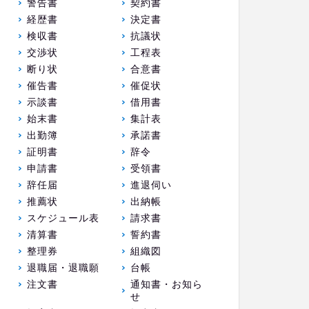
警告書
契約書
経歴書
決定書
検収書
抗議状
交渉状
工程表
断り状
合意書
催告書
催促状
示談書
借用書
始末書
集計表
出勤簿
承諾書
証明書
辞令
申請書
受領書
辞任届
進退伺い
推薦状
出納帳
スケジュール表
請求書
清算書
誓約書
整理券
組織図
退職届・退職願
台帳
注文書
通知書・お知ら
せ