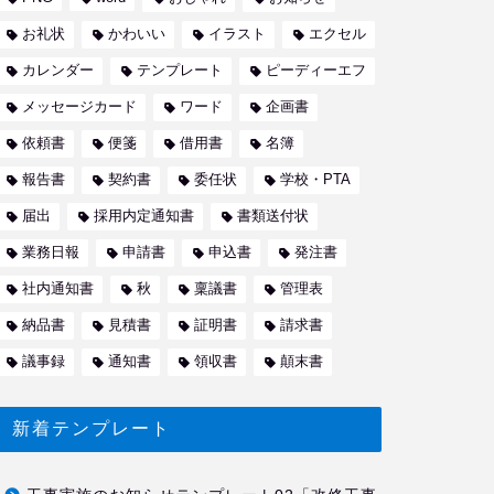
お礼状
かわいい
イラスト
エクセル
カレンダー
テンプレート
ピーディーエフ
メッセージカード
ワード
企画書
依頼書
便箋
借用書
名簿
報告書
契約書
委任状
学校・PTA
届出
採用内定通知書
書類送付状
業務日報
申請書
申込書
発注書
社内通知書
秋
稟議書
管理表
納品書
見積書
証明書
請求書
議事録
通知書
領収書
顛末書
新着テンプレート