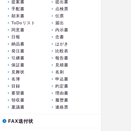
提案書
提出書
手配書
点検票
顛末書
伝票
ToDoリスト
届出
同意書
内示書
日報
念書
納品書
はがき
発注書
比較表
引継書
報告書
保証書
見積書
見舞状
名刺
名簿
申込書
目録
約定書
要望書
理由書
領収書
履歴書
稟議書
連絡票
FAX送付状