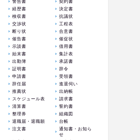
警告書
契約書
経歴書
決定書
検収書
抗議状
交渉状
工程表
断り状
合意書
催告書
催促状
示談書
借用書
始末書
集計表
出勤簿
承諾書
証明書
辞令
申請書
受領書
辞任届
進退伺い
推薦状
出納帳
スケジュール表
請求書
清算書
誓約書
整理券
組織図
退職届・退職願
台帳
注文書
通知書・お知ら
せ