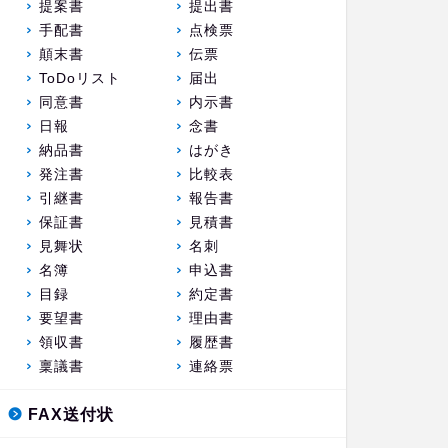
提案書
提出書
手配書
点検票
顛末書
伝票
ToDoリスト
届出
同意書
内示書
日報
念書
納品書
はがき
発注書
比較表
引継書
報告書
保証書
見積書
見舞状
名刺
名簿
申込書
目録
約定書
要望書
理由書
領収書
履歴書
稟議書
連絡票
FAX送付状