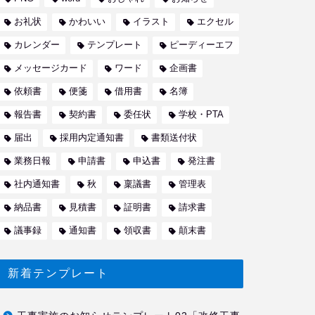
お礼状
かわいい
イラスト
エクセル
カレンダー
テンプレート
ピーディーエフ
メッセージカード
ワード
企画書
依頼書
便箋
借用書
名簿
報告書
契約書
委任状
学校・PTA
届出
採用内定通知書
書類送付状
業務日報
申請書
申込書
発注書
社内通知書
秋
稟議書
管理表
納品書
見積書
証明書
請求書
議事録
通知書
領収書
顛末書
新着テンプレート