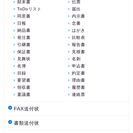
顛末書
伝票
ToDoリスト
届出
同意書
内示書
日報
念書
納品書
はがき
発注書
比較表
引継書
報告書
保証書
見積書
見舞状
名刺
名簿
申込書
目録
約定書
要望書
理由書
領収書
履歴書
稟議書
連絡票
FAX送付状
書類送付状