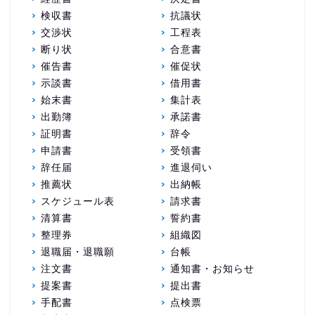
検収書
抗議状
交渉状
工程表
断り状
合意書
催告書
催促状
示談書
借用書
始末書
集計表
出勤簿
承諾書
証明書
辞令
申請書
受領書
辞任届
進退伺い
推薦状
出納帳
スケジュール表
請求書
清算書
誓約書
整理券
組織図
退職届・退職願
台帳
注文書
通知書・お知らせ
提案書
提出書
手配書
点検票