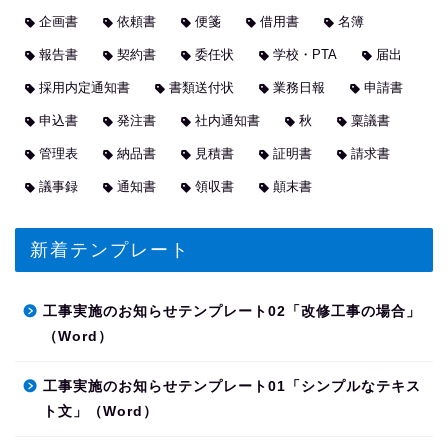
企画書
依頼書
便箋
借用書
名簿
報告書
契約書
委任状
学校・PTA
届出
採用内定通知書
書類送付状
業務日報
申請書
申込書
発注書
社内通知書
秋
稟議書
管理表
納品書
見積書
証明書
請求書
議事録
通知書
領収書
顛末書
新着テンプレート
工事実施のお知らせテンプレート02「改修工事の場合」
（Word）
工事実施のお知らせテンプレート01「シンプルなテキス
ト文」（Word）