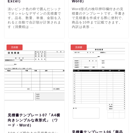
Excel）
Word）
淡いピンク色の枠で囲んだシック
Word形式の検印押印欄付きの見
でオシャレなデザインの見積書で
積書のテンプレートです。手書き
す。品名、数量、単価、金額を入
で見積書を作成する際に便利で、
れると自動で合計額が計算されま
商品を10件まで記載できます。
す（消費税は …
内訳は表形 …
見積書
見積書
見積書テンプレート07「A4横
向きシンプルな表形式」（ワ
ード・Word）
見積書テンプレート06「商品
A4サイズ横向きの見積書のテン