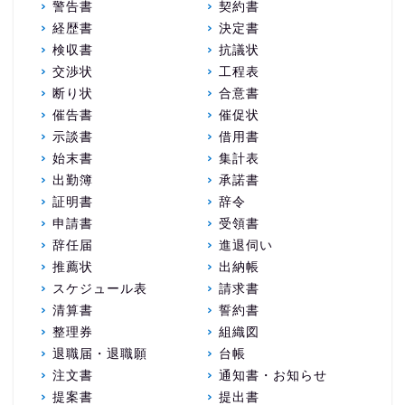
警告書
契約書
経歴書
決定書
検収書
抗議状
交渉状
工程表
断り状
合意書
催告書
催促状
示談書
借用書
始末書
集計表
出勤簿
承諾書
証明書
辞令
申請書
受領書
辞任届
進退伺い
推薦状
出納帳
スケジュール表
請求書
清算書
誓約書
整理券
組織図
退職届・退職願
台帳
注文書
通知書・お知らせ
提案書
提出書