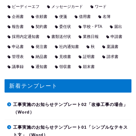
ピーディーエフ
メッセージカード
ワード
企画書
依頼書
便箋
借用書
名簿
報告書
契約書
委任状
学校・PTA
届出
採用内定通知書
書類送付状
業務日報
申請書
申込書
発注書
社内通知書
秋
稟議書
管理表
納品書
見積書
証明書
請求書
議事録
通知書
領収書
顛末書
新着テンプレート
工事実施のお知らせテンプレート02「改修工事の場合」
（Word）
工事実施のお知らせテンプレート01「シンプルなテキス
ト文」（Word）