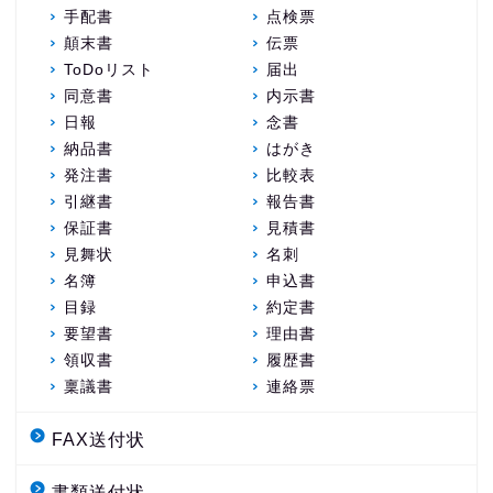
手配書
点検票
顛末書
伝票
ToDoリスト
届出
同意書
内示書
日報
念書
納品書
はがき
発注書
比較表
引継書
報告書
保証書
見積書
見舞状
名刺
名簿
申込書
目録
約定書
要望書
理由書
領収書
履歴書
稟議書
連絡票
FAX送付状
書類送付状