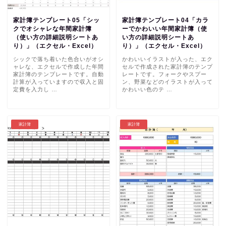
家計簿テンプレート05「シッ
家計簿テンプレート04「カラ
クでオシャレな年間家計簿
ーでかわいい年間家計簿（使
（使い方の詳細説明シートあ
い方の詳細説明シートあ
り）」（エクセル・Excel）
り）」（エクセル・Excel）
シックで落ち着いた色合いがオシ
かわいいイラストが入った、エク
ャレな、エクセルで作成した年間
セルで作成された家計簿のテンプ
家計簿のテンプレートです。自動
レートです。フォークやスプー
計算が入っていますので収入と固
ン、野菜などのイラストが入って
定費を入力し …
かわいい色のテ …
家計簿
家計簿