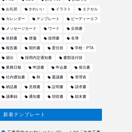
お礼状
かわいい
イラスト
エクセル
カレンダー
テンプレート
ピーディーエフ
メッセージカード
ワード
企画書
依頼書
便箋
借用書
名簿
報告書
契約書
委任状
学校・PTA
届出
採用内定通知書
書類送付状
業務日報
申請書
申込書
発注書
社内通知書
秋
稟議書
管理表
納品書
見積書
証明書
請求書
議事録
通知書
領収書
顛末書
新着テンプレート