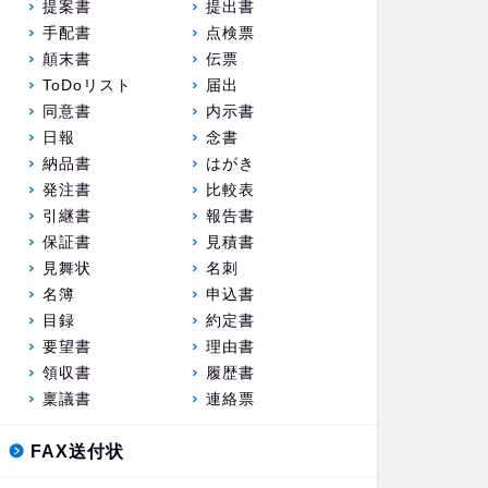
提案書
提出書
手配書
点検票
顛末書
伝票
ToDoリスト
届出
同意書
内示書
日報
念書
納品書
はがき
発注書
比較表
引継書
報告書
保証書
見積書
見舞状
名刺
名簿
申込書
目録
約定書
要望書
理由書
領収書
履歴書
稟議書
連絡票
FAX送付状