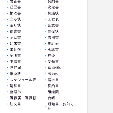
警告書
契約書
経歴書
決定書
検収書
抗議状
交渉状
工程表
断り状
合意書
催告書
催促状
示談書
借用書
始末書
集計表
出勤簿
承諾書
証明書
辞令
申請書
受領書
辞任届
進退伺い
推薦状
出納帳
スケジュール表
請求書
清算書
誓約書
整理券
組織図
退職届・退職願
台帳
注文書
通知書・お知ら
せ