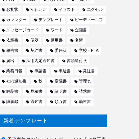
お礼状
かわいい
イラスト
エクセル
カレンダー
テンプレート
ピーディーエフ
メッセージカード
ワード
企画書
依頼書
便箋
借用書
名簿
報告書
契約書
委任状
学校・PTA
届出
採用内定通知書
書類送付状
業務日報
申請書
申込書
発注書
社内通知書
秋
稟議書
管理表
納品書
見積書
証明書
請求書
議事録
通知書
領収書
顛末書
新着テンプレート