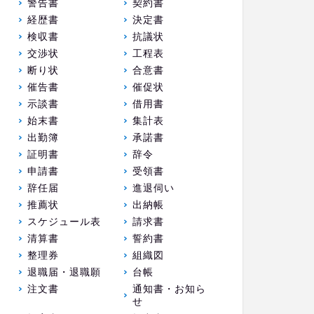
警告書
契約書
経歴書
決定書
検収書
抗議状
交渉状
工程表
断り状
合意書
催告書
催促状
示談書
借用書
始末書
集計表
出勤簿
承諾書
証明書
辞令
申請書
受領書
辞任届
進退伺い
推薦状
出納帳
スケジュール表
請求書
清算書
誓約書
整理券
組織図
退職届・退職願
台帳
注文書
通知書・お知ら
せ