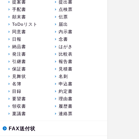
提案書
提出書
手配書
点検票
顛末書
伝票
ToDoリスト
届出
同意書
内示書
日報
念書
納品書
はがき
発注書
比較表
引継書
報告書
保証書
見積書
見舞状
名刺
名簿
申込書
目録
約定書
要望書
理由書
領収書
履歴書
稟議書
連絡票
FAX送付状