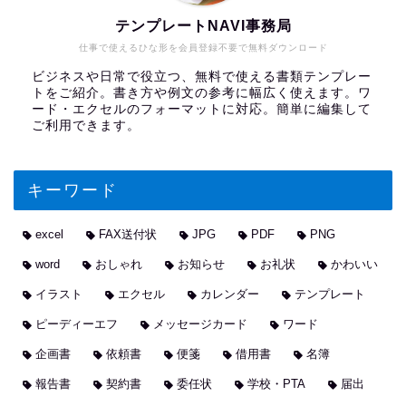
テンプレートNAVI事務局
仕事で使えるひな形を会員登録不要で無料ダウンロード
ビジネスや日常で役立つ、無料で使える書類テンプレー
トをご紹介。書き方や例文の参考に幅広く使えます。ワ
ード・エクセルのフォーマットに対応。簡単に編集して
ご利用できます。
キーワード
excel
FAX送付状
JPG
PDF
PNG
word
おしゃれ
お知らせ
お礼状
かわいい
イラスト
エクセル
カレンダー
テンプレート
ピーディーエフ
メッセージカード
ワード
企画書
依頼書
便箋
借用書
名簿
報告書
契約書
委任状
学校・PTA
届出