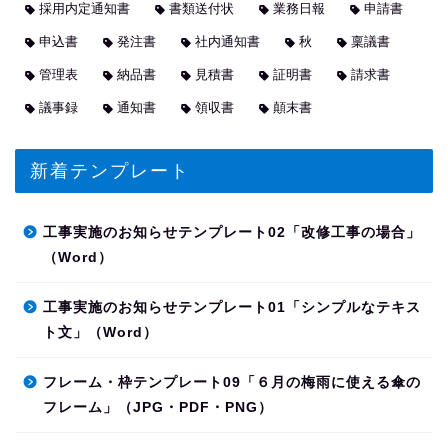
採用内定通知書
書類送付状
業務日報
申請書
申込書
発注書
社内通知書
秋
稟議書
管理表
納品書
見積書
証明書
請求書
議事録
通知書
領収書
顛末書
新着テンプレート
工事実施のお知らせテンプレート02「改修工事の場合」
（Word）
工事実施のお知らせテンプレート01「シンプルなテキス
ト文」（Word）
フレーム・枠テンプレート09「６月の梅雨に使える傘の
フレーム」（JPG・PDF・PNG）