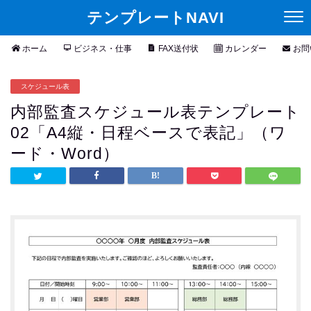
テンプレートNAVI
ホーム
ビジネス・仕事
FAX送付状
カレンダー
お問
スケジュール表
内部監査スケジュール表テンプレート
02「A4縦・日程ベースで表記」（ワ
ード・Word）