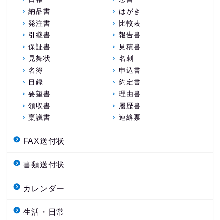
納品書
はがき
発注書
比較表
引継書
報告書
保証書
見積書
見舞状
名刺
名簿
申込書
目録
約定書
要望書
理由書
領収書
履歴書
稟議書
連絡票
FAX送付状
書類送付状
カレンダー
生活・日常