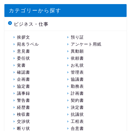
カテゴリーから探す
ビジネス・仕事
挨拶文
預り証
宛名ラベル
アンケート用紙
意見書
異動願
委任状
依頼書
覚書
お礼状
確認書
管理表
企画書
協議書
協定書
勤務表
議事録
計画書
警告書
契約書
経歴書
決定書
検収書
抗議状
交渉状
工程表
断り状
合意書