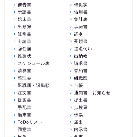
催告書
催促状
示談書
借用書
始末書
集計表
出勤簿
承諾書
証明書
辞令
申請書
受領書
辞任届
進退伺い
推薦状
出納帳
スケジュール表
請求書
清算書
誓約書
整理券
組織図
退職届・退職願
台帳
注文書
通知書・お知らせ
提案書
提出書
手配書
点検票
顛末書
伝票
ToDoリスト
届出
同意書
内示書
日報
念書