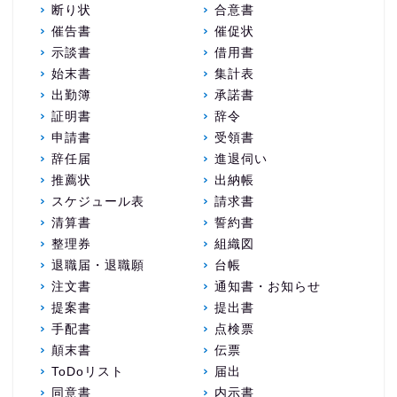
断り状
合意書
催告書
催促状
示談書
借用書
始末書
集計表
出勤簿
承諾書
証明書
辞令
申請書
受領書
辞任届
進退伺い
推薦状
出納帳
スケジュール表
請求書
清算書
誓約書
整理券
組織図
退職届・退職願
台帳
注文書
通知書・お知らせ
提案書
提出書
手配書
点検票
顛末書
伝票
ToDoリスト
届出
同意書
内示書