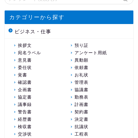
カテゴリーから探す
ビジネス・仕事
挨拶文
預り証
宛名ラベル
アンケート用紙
意見書
異動願
委任状
依頼書
覚書
お礼状
確認書
管理表
企画書
協議書
協定書
勤務表
議事録
計画書
警告書
契約書
経歴書
決定書
検収書
抗議状
交渉状
工程表