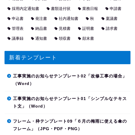
採用内定通知書
書類送付状
業務日報
申請書
申込書
発注書
社内通知書
秋
稟議書
管理表
納品書
見積書
証明書
請求書
議事録
通知書
領収書
顛末書
新着テンプレート
工事実施のお知らせテンプレート02「改修工事の場合」
（Word）
工事実施のお知らせテンプレート01「シンプルなテキス
ト文」（Word）
フレーム・枠テンプレート09「６月の梅雨に使える傘の
フレーム」（JPG・PDF・PNG）