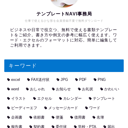
テンプレートNAVI事務局
仕事で使えるひな形を会員登録不要で無料ダウンロード
ビジネスや日常で役立つ、無料で使える書類テンプレー
トをご紹介。書き方や例文の参考に幅広く使えます。ワ
ード・エクセルのフォーマットに対応。簡単に編集して
ご利用できます。
キーワード
excel
FAX送付状
JPG
PDF
PNG
word
おしゃれ
お知らせ
お礼状
かわいい
イラスト
エクセル
カレンダー
テンプレート
ピーディーエフ
メッセージカード
ワード
企画書
依頼書
便箋
借用書
名簿
報告書
契約書
委任状
学校・PTA
届出