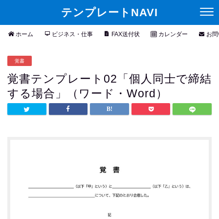
テンプレートNAVI
ホーム
ビジネス・仕事
FAX送付状
カレンダー
お問
覚書
覚書テンプレート02「個人同士で締結
する場合」（ワード・Word）