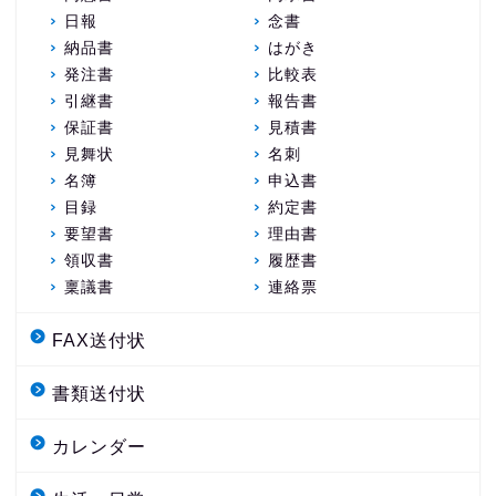
日報
念書
納品書
はがき
発注書
比較表
引継書
報告書
保証書
見積書
見舞状
名刺
名簿
申込書
目録
約定書
要望書
理由書
領収書
履歴書
稟議書
連絡票
FAX送付状
書類送付状
カレンダー