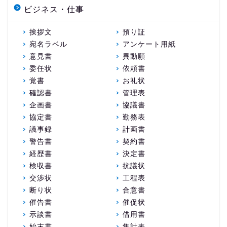
ビジネス・仕事
挨拶文
預り証
宛名ラベル
アンケート用紙
意見書
異動願
委任状
依頼書
覚書
お礼状
確認書
管理表
企画書
協議書
協定書
勤務表
議事録
計画書
警告書
契約書
経歴書
決定書
検収書
抗議状
交渉状
工程表
断り状
合意書
催告書
催促状
示談書
借用書
始末書
集計表