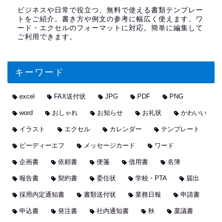
ビジネスや日常で役立つ、無料で使える書類テンプレー
トをご紹介。書き方や例文の参考に幅広く使えます。ワ
ード・エクセルのフォーマットに対応。簡単に編集して
ご利用できます。
キーワード
excel
FAX送付状
JPG
PDF
PNG
word
おしゃれ
お知らせ
お礼状
かわいい
イラスト
エクセル
カレンダー
テンプレート
ピーディーエフ
メッセージカード
ワード
企画書
依頼書
便箋
借用書
名簿
報告書
契約書
委任状
学校・PTA
届出
採用内定通知書
書類送付状
業務日報
申請書
申込書
発注書
社内通知書
秋
稟議書