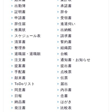
出勤簿
承諾書
証明書
辞令
申請書
受領書
辞任届
進退伺い
推薦状
出納帳
スケジュール表
請求書
清算書
誓約書
整理券
組織図
退職届・退職願
台帳
注文書
通知書・お知らせ
提案書
提出書
手配書
点検票
顛末書
伝票
ToDoリスト
届出
同意書
内示書
日報
念書
納品書
はがき
発注書
比較表