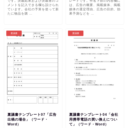
です。決裁結果および決裁者のコ
レートです。件名下部の内容欄に
メントを記入できる欄も設けられ
は、広告の概要、掲載媒体、掲載
ています。会社の予算を使って新
媒体の選定理由、広告の目的、効
たに物品を購 …
果予測などを …
稟議書
稟議書
稟議書テンプレート07「広告
稟議書テンプレート04「会社
出稿の場合」（ワード・
用携帯電話の買い換えについ
Word）
て」（ワード・Word）