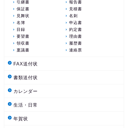
引継書
報告書
保証書
見積書
見舞状
名刺
名簿
申込書
目録
約定書
要望書
理由書
領収書
履歴書
稟議書
連絡票
FAX送付状
書類送付状
カレンダー
生活・日常
年賀状