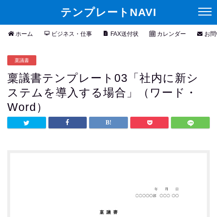
テンプレートNAVI
ホーム
ビジネス・仕事
FAX送付状
カレンダー
お問
稟議書
稟議書テンプレート03「社内に新シ
ステムを導入する場合」（ワード・
Word）