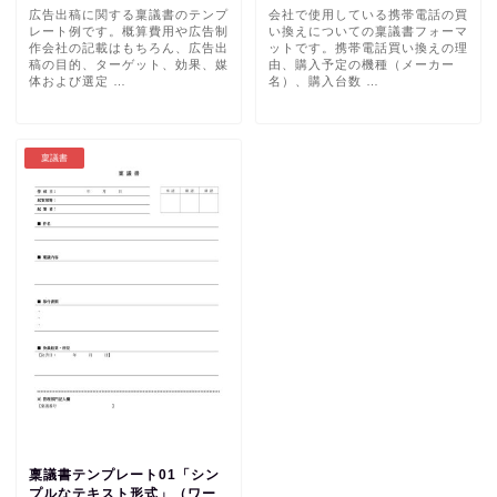
広告出稿に関する稟議書のテンプ
会社で使用している携帯電話の買
レート例です。概算費用や広告制
い換えについての稟議書フォーマ
作会社の記載はもちろん、広告出
ットです。携帯電話買い換えの理
稿の目的、ターゲット、効果、媒
由、購入予定の機種（メーカー
体および選定 …
名）、購入台数 …
稟議書
稟議書テンプレート01「シン
プルなテキスト形式」（ワー