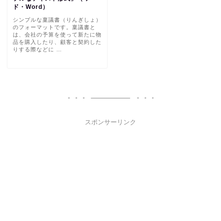
ド・Word）
シンプルな稟議書（りんぎしょ）
のフォーマットです。稟議書と
は、会社の予算を使って新たに物
品を購入したり、顧客と契約した
りする際などに …
スポンサーリンク