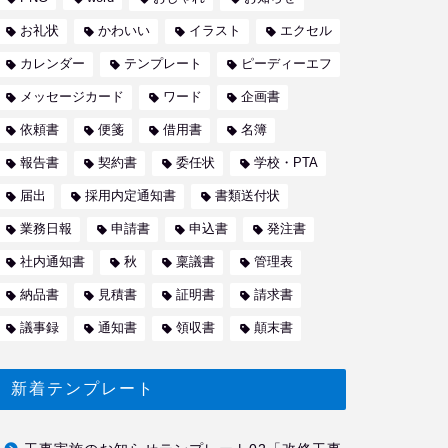
お礼状
かわいい
イラスト
エクセル
カレンダー
テンプレート
ピーディーエフ
メッセージカード
ワード
企画書
依頼書
便箋
借用書
名簿
報告書
契約書
委任状
学校・PTA
届出
採用内定通知書
書類送付状
業務日報
申請書
申込書
発注書
社内通知書
秋
稟議書
管理表
納品書
見積書
証明書
請求書
議事録
通知書
領収書
顛末書
新着テンプレート