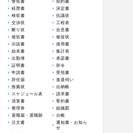
警告書
契約書
経歴書
決定書
検収書
抗議状
交渉状
工程表
断り状
合意書
催告書
催促状
示談書
借用書
始末書
集計表
出勤簿
承諾書
証明書
辞令
申請書
受領書
辞任届
進退伺い
推薦状
出納帳
スケジュール表
請求書
清算書
誓約書
整理券
組織図
退職届・退職願
台帳
注文書
通知書・お知ら
せ