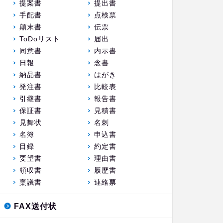
提案書
提出書
手配書
点検票
顛末書
伝票
ToDoリスト
届出
同意書
内示書
日報
念書
納品書
はがき
発注書
比較表
引継書
報告書
保証書
見積書
見舞状
名刺
名簿
申込書
目録
約定書
要望書
理由書
領収書
履歴書
稟議書
連絡票
FAX送付状