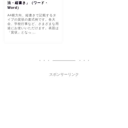
法・縦書き」（ワード・
Word）
A4横方向、縦書きで記載するタ
イプの賞状の書式例です。各大
会、学校行事など、さまざまな用
途にお使いいただけます。表題は
「賞状」となっ …
スポンサーリンク