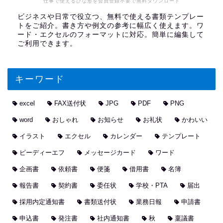
仕事で使えるひな形を会員登録不要で無料ダウンロード
ビジネスや日常で役立つ、無料で使える書類テンプレー
トをご紹介。書き方や例文の参考に幅広く使えます。ワ
ード・エクセルのフォーマットに対応。簡単に編集して
ご利用できます。
キーワード
excel
FAX送付状
JPG
PDF
PNG
word
おしゃれ
お知らせ
お礼状
かわいい
イラスト
エクセル
カレンダー
テンプレート
ピーディーエフ
メッセージカード
ワード
企画書
依頼書
便箋
借用書
名簿
報告書
契約書
委任状
学校・PTA
届出
採用内定通知書
書類送付状
業務日報
申請書
申込書
発注書
社内通知書
秋
稟議書