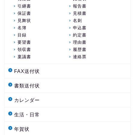
引継書
報告書
保証書
見積書
見舞状
名刺
名簿
申込書
目録
約定書
要望書
理由書
領収書
履歴書
稟議書
連絡票
FAX送付状
書類送付状
カレンダー
生活・日常
年賀状