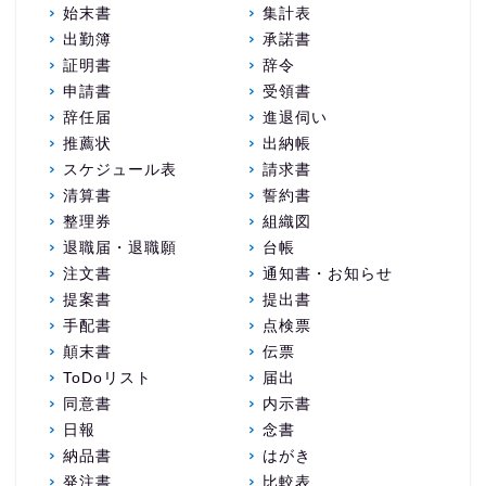
始末書
集計表
出勤簿
承諾書
証明書
辞令
申請書
受領書
辞任届
進退伺い
推薦状
出納帳
スケジュール表
請求書
清算書
誓約書
整理券
組織図
退職届・退職願
台帳
注文書
通知書・お知らせ
提案書
提出書
手配書
点検票
顛末書
伝票
ToDoリスト
届出
同意書
内示書
日報
念書
納品書
はがき
発注書
比較表