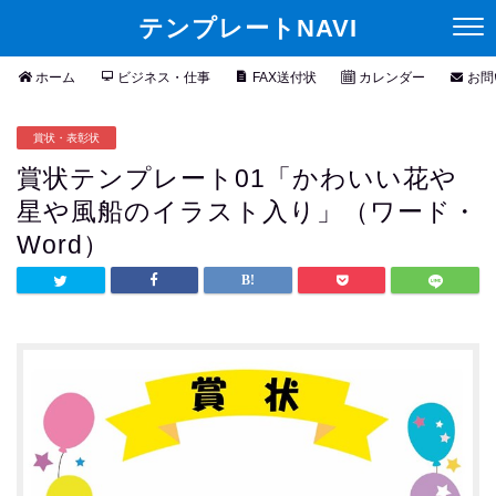
テンプレートNAVI
ホーム
ビジネス・仕事
FAX送付状
カレンダー
お問
賞状・表彰状
賞状テンプレート01「かわいい花や
星や風船のイラスト入り」（ワード・
Word）