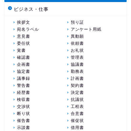
ビジネス・仕事
挨拶文
預り証
宛名ラベル
アンケート用紙
意見書
異動願
委任状
依頼書
覚書
お礼状
確認書
管理表
企画書
協議書
協定書
勤務表
議事録
計画書
警告書
契約書
経歴書
決定書
検収書
抗議状
交渉状
工程表
断り状
合意書
催告書
催促状
示談書
借用書