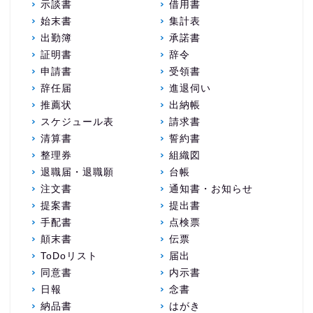
示談書
借用書
始末書
集計表
出勤簿
承諾書
証明書
辞令
申請書
受領書
辞任届
進退伺い
推薦状
出納帳
スケジュール表
請求書
清算書
誓約書
整理券
組織図
退職届・退職願
台帳
注文書
通知書・お知らせ
提案書
提出書
手配書
点検票
顛末書
伝票
ToDoリスト
届出
同意書
内示書
日報
念書
納品書
はがき