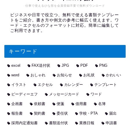
仕事で使えるひな形を会員登録不要で無料ダウンロード
ビジネスや日常で役立つ、無料で使える書類テンプレー
トをご紹介。書き方や例文の参考に幅広く使えます。ワ
ード・エクセルのフォーマットに対応。簡単に編集して
ご利用できます。
キーワード
excel
FAX送付状
JPG
PDF
PNG
word
おしゃれ
お知らせ
お礼状
かわいい
イラスト
エクセル
カレンダー
テンプレート
ピーディーエフ
メッセージカード
ワード
企画書
依頼書
便箋
借用書
名簿
報告書
契約書
委任状
学校・PTA
届出
採用内定通知書
書類送付状
業務日報
申請書