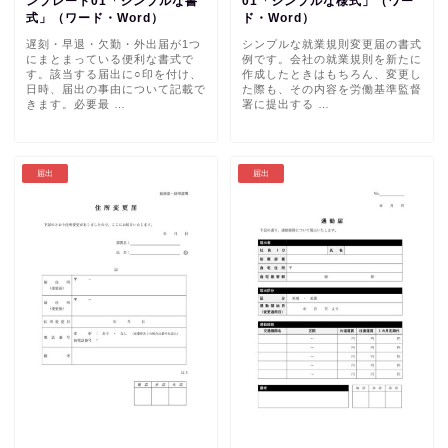
ンプレート01「シンプルな書
01「シンプルな様式」（ワー
式」（ワード・Word）
ド・Word）
遅刻・早退・欠勤・外出届が1つ
シンプルな就業規則変更届の書式
にまとまっている便利な書式で
例です。会社の就業規則を新たに
す。該当する届出に○印を付け、
作成したときはもちろん、変更し
日時、届出の事由について記載で
た際も、その内容を労働基準監督
きます。必要最 …
署に提出する …
届出
届出