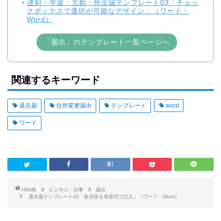
遅刻・早退・欠勤・外出届テンプレート03「チェッ
クボックスで選択が可能なデザイン」（ワード・
Word）
「届出」のテンプレート一覧ページへ
関連するキーワード
退去届
住所変更届出
テンプレート
word
ワード
HOME
ビジネス・仕事
届出
退去届テンプレート02「各項目を表形式で記入」（ワード・Word）