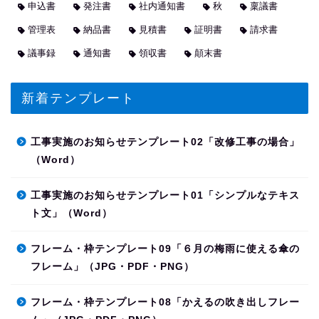
申込書
発注書
社内通知書
秋
稟議書
管理表
納品書
見積書
証明書
請求書
議事録
通知書
領収書
顛末書
新着テンプレート
工事実施のお知らせテンプレート02「改修工事の場合」
（Word）
工事実施のお知らせテンプレート01「シンプルなテキス
ト文」（Word）
フレーム・枠テンプレート09「６月の梅雨に使える傘の
フレーム」（JPG・PDF・PNG）
フレーム・枠テンプレート08「かえるの吹き出しフレー