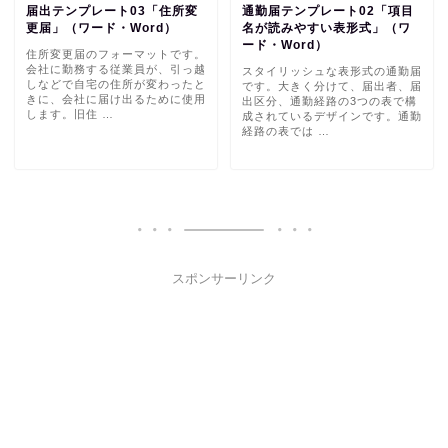
届出テンプレート03「住所変
通勤届テンプレート02「項目
更届」（ワード・Word）
名が読みやすい表形式」（ワ
ード・Word）
住所変更届のフォーマットです。
会社に勤務する従業員が、引っ越
スタイリッシュな表形式の通勤届
しなどで自宅の住所が変わったと
です。大きく分けて、届出者、届
きに、会社に届け出るために使用
出区分、通勤経路の3つの表で構
します。旧住 …
成されているデザインです。通勤
経路の表では …
スポンサーリンク