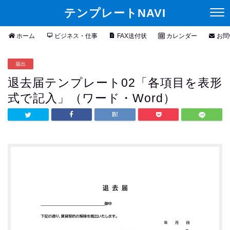
テンプレートNAVI
ホーム
ビジネス・仕事
FAX送付状
カレンダー
お問
届出
退去届テンプレート02「各項目を表形
式で記入」（ワード・Word）