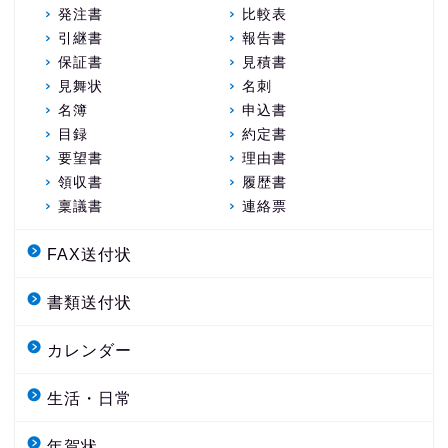
発注書
比較表
引継書
報告書
保証書
見積書
見舞状
名刺
名簿
申込書
目録
約定書
要望書
理由書
領収書
履歴書
稟議書
連絡票
FAX送付状
書類送付状
カレンダー
生活・日常
年賀状