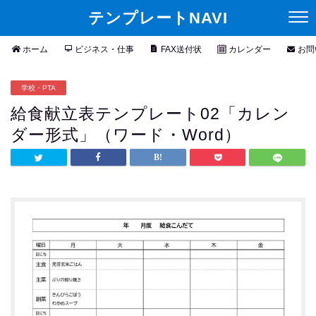
テンプレートNAVI
ホーム
ビジネス・仕事
FAX送付状
カレンダー
お問
学校・PTA
給食献立表テンプレート02「カレン
ダー形式」（ワード・Word）