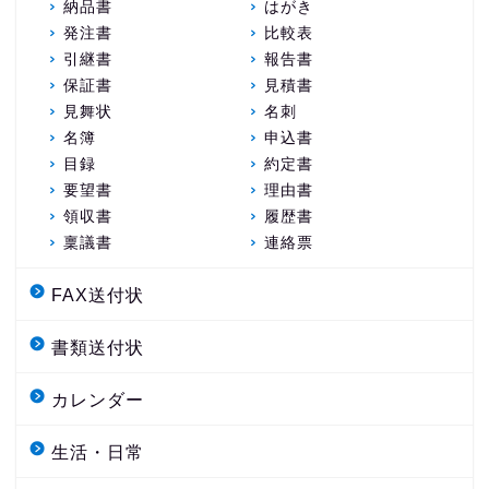
納品書
はがき
発注書
比較表
引継書
報告書
保証書
見積書
見舞状
名刺
名簿
申込書
目録
約定書
要望書
理由書
領収書
履歴書
稟議書
連絡票
FAX送付状
書類送付状
カレンダー
生活・日常