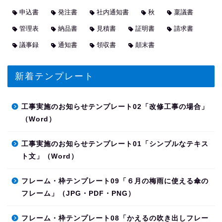
申込書
発注書
社内通知書
秋
稟議書
管理表
納品書
見積書
証明書
請求書
議事録
通知書
領収書
顛末書
新着テンプレート
工事実施のお知らせテンプレート02「改修工事の場合」
（Word）
工事実施のお知らせテンプレート01「シンプルなテキス
ト文」（Word）
フレーム・枠テンプレート09「６月の梅雨に使える傘の
フレーム」（JPG・PDF・PNG）
フレーム・枠テンプレート08「かえるの吹き出しフレー