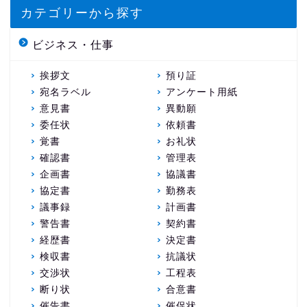
カテゴリーから探す
ビジネス・仕事
挨拶文
預り証
宛名ラベル
アンケート用紙
意見書
異動願
委任状
依頼書
覚書
お礼状
確認書
管理表
企画書
協議書
協定書
勤務表
議事録
計画書
警告書
契約書
経歴書
決定書
検収書
抗議状
交渉状
工程表
断り状
合意書
催告書
催促状