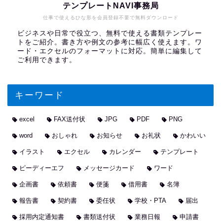
テンプレートNAVI事務局
仕事で使えるひな形を会員登録不要で無料ダウンロード
ビジネスや日常で役立つ、無料で使える書類テンプレー
トをご紹介。書き方や例文の参考に幅広く使えます。ワ
ード・エクセルのフォーマットに対応。簡単に編集して
ご利用できます。
キーワード
excel
FAX送付状
JPG
PDF
PNG
word
おしゃれ
お知らせ
お礼状
かわいい
イラスト
エクセル
カレンダー
テンプレート
ピーディーエフ
メッセージカード
ワード
企画書
依頼書
便箋
借用書
名簿
報告書
契約書
委任状
学校・PTA
届出
採用内定通知書
書類送付状
業務日報
申請書