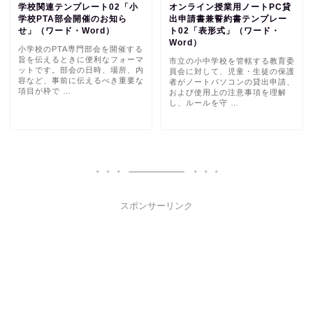
学校関連テンプレート02「小
オンライン授業用ノートPC貸
学校PTA部会開催のお知ら
出申請書兼誓約書テンプレー
せ」（ワード・Word）
ト02「表形式」（ワード・
Word）
小学校のPTA専門部会を開催する
旨を伝えるときに便利なフォーマ
市立の小中学校を管轄する教育委
ットです。部会の日時、場所、内
員会に対して、児童・生徒の保護
容など、事前に伝えるべき重要な
者がノートパソコンの貸出申請、
項目が枠で …
および使用上の注意事項を理解
し、ルールを守 …
スポンサーリンク