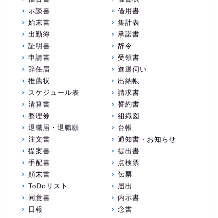
示談書
借用書
始末書
集計表
出勤簿
承諾書
証明書
辞令
申請書
受領書
辞任届
進退伺い
推薦状
出納帳
スケジュール表
請求書
清算書
誓約書
整理券
組織図
退職届・退職願
台帳
注文書
通知書・お知らせ
提案書
提出書
手配書
点検票
顛末書
伝票
ToDoリスト
届出
同意書
内示書
日報
念書