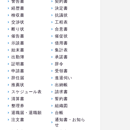
警告書
契約書
経歴書
決定書
検収書
抗議状
交渉状
工程表
断り状
合意書
催告書
催促状
示談書
借用書
始末書
集計表
出勤簿
承諾書
証明書
辞令
申請書
受領書
辞任届
進退伺い
推薦状
出納帳
スケジュール表
請求書
清算書
誓約書
整理券
組織図
退職届・退職願
台帳
注文書
通知書・お知ら
せ