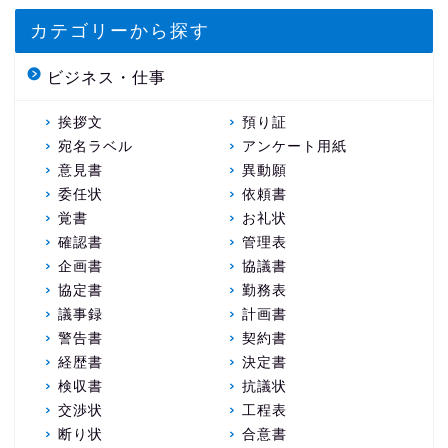
カテゴリーから探す
ビジネス・仕事
挨拶文
預り証
宛名ラベル
アンケート用紙
意見書
異動願
委任状
依頼書
覚書
お礼状
確認書
管理表
企画書
協議書
協定書
勤務表
議事録
計画書
警告書
契約書
経歴書
決定書
検収書
抗議状
交渉状
工程表
断り状
合意書