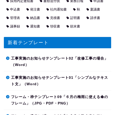
採用内定通知書
書類送付状
業務日報
申請書
申込書
発注書
社内通知書
秋
稟議書
管理表
納品書
見積書
証明書
請求書
議事録
通知書
領収書
顛末書
新着テンプレート
工事実施のお知らせテンプレート02「改修工事の場合」
（Word）
工事実施のお知らせテンプレート01「シンプルなテキス
ト文」（Word）
フレーム・枠テンプレート09「６月の梅雨に使える傘の
フレーム」（JPG・PDF・PNG）