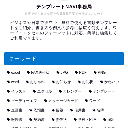
テンプレートNAVI事務局
仕事で使えるひな形を会員登録不要で無料ダウンロード
ビジネスや日常で役立つ、無料で使える書類テンプレー
トをご紹介。書き方や例文の参考に幅広く使えます。ワ
ード・エクセルのフォーマットに対応。簡単に編集して
ご利用できます。
キーワード
excel
FAX送付状
JPG
PDF
PNG
word
おしゃれ
お知らせ
お礼状
かわいい
イラスト
エクセル
カレンダー
テンプレート
ピーディーエフ
メッセージカード
ワード
企画書
依頼書
便箋
借用書
名簿
報告書
契約書
委任状
学校・PTA
届出