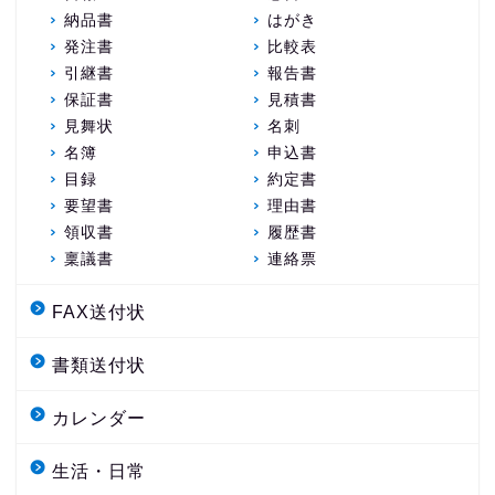
納品書
はがき
発注書
比較表
引継書
報告書
保証書
見積書
見舞状
名刺
名簿
申込書
目録
約定書
要望書
理由書
領収書
履歴書
稟議書
連絡票
FAX送付状
書類送付状
カレンダー
生活・日常