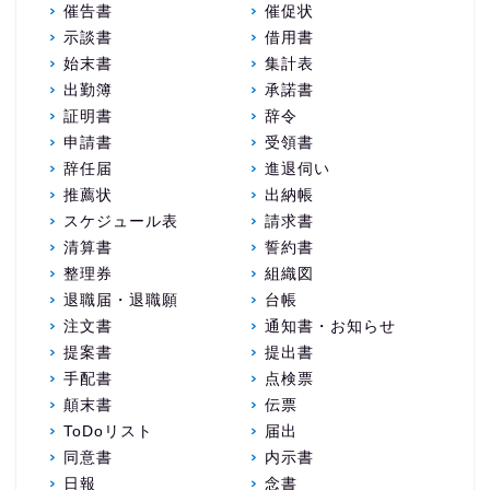
催告書
催促状
示談書
借用書
始末書
集計表
出勤簿
承諾書
証明書
辞令
申請書
受領書
辞任届
進退伺い
推薦状
出納帳
スケジュール表
請求書
清算書
誓約書
整理券
組織図
退職届・退職願
台帳
注文書
通知書・お知らせ
提案書
提出書
手配書
点検票
顛末書
伝票
ToDoリスト
届出
同意書
内示書
日報
念書