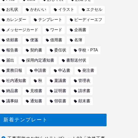
お礼状
かわいい
イラスト
エクセル
カレンダー
テンプレート
ピーディーエフ
メッセージカード
ワード
企画書
依頼書
便箋
借用書
名簿
報告書
契約書
委任状
学校・PTA
届出
採用内定通知書
書類送付状
業務日報
申請書
申込書
発注書
社内通知書
秋
稟議書
管理表
納品書
見積書
証明書
請求書
議事録
通知書
領収書
顛末書
新着テンプレート