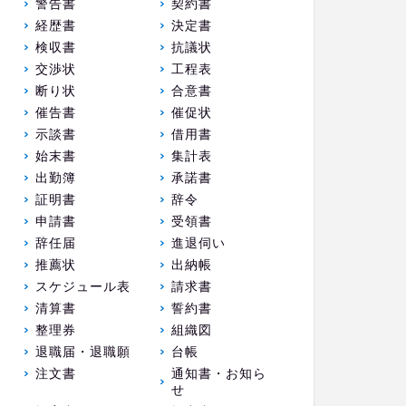
警告書
契約書
経歴書
決定書
検収書
抗議状
交渉状
工程表
断り状
合意書
催告書
催促状
示談書
借用書
始末書
集計表
出勤簿
承諾書
証明書
辞令
申請書
受領書
辞任届
進退伺い
推薦状
出納帳
スケジュール表
請求書
清算書
誓約書
整理券
組織図
退職届・退職願
台帳
注文書
通知書・お知ら
せ