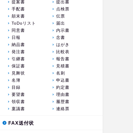
提案書
提出書
手配書
点検票
顛末書
伝票
ToDoリスト
届出
同意書
内示書
日報
念書
納品書
はがき
発注書
比較表
引継書
報告書
保証書
見積書
見舞状
名刺
名簿
申込書
目録
約定書
要望書
理由書
領収書
履歴書
稟議書
連絡票
FAX送付状