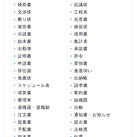
検収書
抗議状
交渉状
工程表
断り状
合意書
催告書
催促状
示談書
借用書
始末書
集計表
出勤簿
承諾書
証明書
辞令
申請書
受領書
辞任届
進退伺い
推薦状
出納帳
スケジュール表
請求書
清算書
誓約書
整理券
組織図
退職届・退職願
台帳
注文書
通知書・お知らせ
提案書
提出書
手配書
点検票
顛末書
伝票