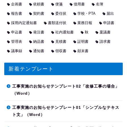
企画書
依頼書
便箋
借用書
名簿
報告書
契約書
委任状
学校・PTA
届出
採用内定通知書
書類送付状
業務日報
申請書
申込書
発注書
社内通知書
秋
稟議書
管理表
納品書
見積書
証明書
請求書
議事録
通知書
領収書
顛末書
新着テンプレート
工事実施のお知らせテンプレート02「改修工事の場合」
（Word）
工事実施のお知らせテンプレート01「シンプルなテキス
ト文」（Word）