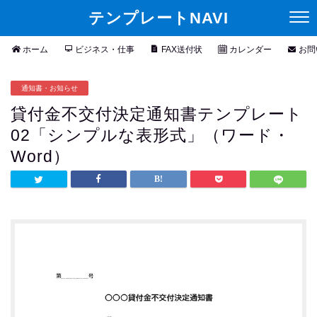
テンプレートNAVI
ホーム
ビジネス・仕事
FAX送付状
カレンダー
お問
通知書・お知らせ
貸付金不交付決定通知書テンプレート
02「シンプルな表形式」（ワード・
Word）