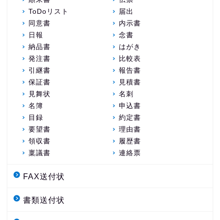
ToDoリスト
届出
同意書
内示書
日報
念書
納品書
はがき
発注書
比較表
引継書
報告書
保証書
見積書
見舞状
名刺
名簿
申込書
目録
約定書
要望書
理由書
領収書
履歴書
稟議書
連絡票
FAX送付状
書類送付状