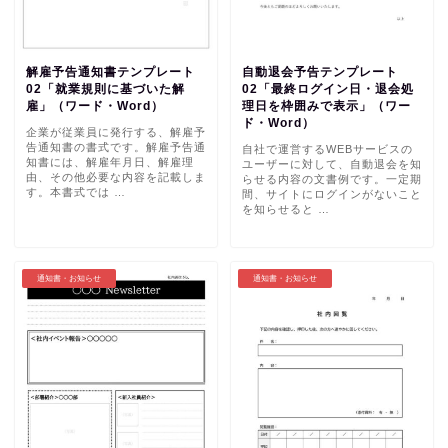
解雇予告通知書テンプレート
自動退会予告テンプレート
02「就業規則に基づいた解
02「最終ログイン日・退会処
雇」（ワード・Word）
理日を枠囲みで表示」（ワー
ド・Word）
企業が従業員に発行する、解雇予
告通知書の書式です。解雇予告通
自社で運営するWEBサービスの
知書には、解雇年月日、解雇理
ユーザーに対して、自動退会を知
由、その他必要な内容を記載しま
らせる内容の文書例です。一定期
す。本書式では …
間、サイトにログインがないこと
を知らせると …
通知書・お知らせ
通知書・お知らせ