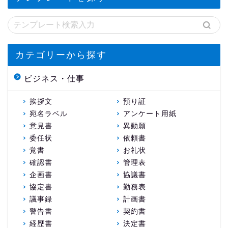
カテゴリーから探す
ビジネス・仕事
挨拶文
預り証
宛名ラベル
アンケート用紙
意見書
異動願
委任状
依頼書
覚書
お礼状
確認書
管理表
企画書
協議書
協定書
勤務表
議事録
計画書
警告書
契約書
経歴書
決定書