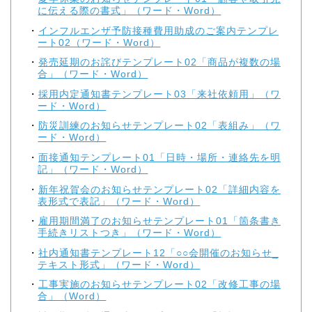
に伝える際の書式」（ワード・Word）
インフルエンザ予防接種費用助成のご案内テンプレ
ート02（ワード・Word）
発売延期のお詫びテンプレート02「商品が複数の場
合」（ワード・Word）
採用内定通知書テンプレート03「来社依頼用」（ワ
ード・Word）
防災訓練のお知らせテンプレート02「表組み」（ワ
ード・Word）
面接通知テンプレート01「日時・場所・連絡先を明
記」（ワード・Word）
新年祝賀会のお知らせテンプレート02「詳細内容を
表形式で表記」（ワード・Word）
雇用期間満了のお知らせテンプレート01「箇条書き
手続きリストつき」（ワード・Word）
社内通知書テンプレート12「○○会開催のお知らせ_
テキスト形式」（ワード・Word）
工事実施のお知らせテンプレート02「改修工事の場
合」（Word）