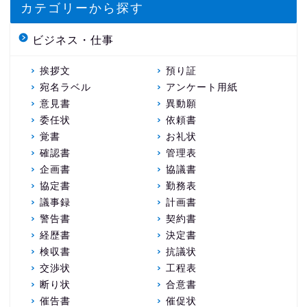
カテゴリーから探す
ビジネス・仕事
挨拶文
預り証
宛名ラベル
アンケート用紙
意見書
異動願
委任状
依頼書
覚書
お礼状
確認書
管理表
企画書
協議書
協定書
勤務表
議事録
計画書
警告書
契約書
経歴書
決定書
検収書
抗議状
交渉状
工程表
断り状
合意書
催告書
催促状