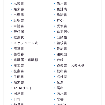
示談書
借用書
始末書
集計表
出勤簿
承諾書
証明書
辞令
申請書
受領書
辞任届
進退伺い
推薦状
出納帳
スケジュール表
請求書
清算書
誓約書
整理券
組織図
退職届・退職願
台帳
注文書
通知書・お知らせ
提案書
提出書
手配書
点検票
顛末書
伝票
ToDoリスト
届出
同意書
内示書
日報
念書
納品書
はがき