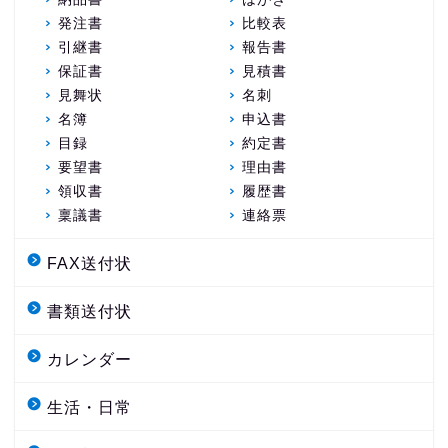
発注書
比較表
引継書
報告書
保証書
見積書
見舞状
名刺
名簿
申込書
目録
約定書
要望書
理由書
領収書
履歴書
稟議書
連絡票
FAX送付状
書類送付状
カレンダー
生活・日常