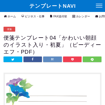
テンプレートNAVI
ホーム
ビジネス・仕事
FAX送付状
カレンダー
お問
便箋
便箋テンプレート04「かわいい朝顔
のイラスト入り・初夏」（ピーディー
エフ・PDF）