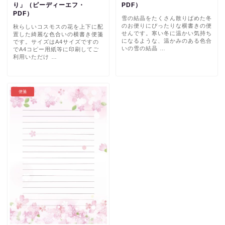
り」（ピーディーエフ・
PDF）
PDF）
雪の結晶をたくさん散りばめた冬
のお便りにぴったりな横書きの便
秋らしいコスモスの花を上下に配
せんです。寒い冬に温かい気持ち
置した綺麗な色合いの横書き便箋
になるような、温かみのある色合
です。サイズはA4サイズですの
いの雪の結晶 …
でA4コピー用紙等に印刷してご
利用いただけ …
便箋