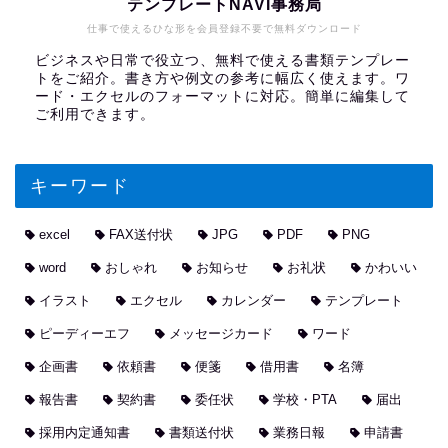
テンプレートNAVI事務局
仕事で使えるひな形を会員登録不要で無料ダウンロード
ビジネスや日常で役立つ、無料で使える書類テンプレー
トをご紹介。書き方や例文の参考に幅広く使えます。ワ
ード・エクセルのフォーマットに対応。簡単に編集して
ご利用できます。
キーワード
excel
FAX送付状
JPG
PDF
PNG
word
おしゃれ
お知らせ
お礼状
かわいい
イラスト
エクセル
カレンダー
テンプレート
ピーディーエフ
メッセージカード
ワード
企画書
依頼書
便箋
借用書
名簿
報告書
契約書
委任状
学校・PTA
届出
採用内定通知書
書類送付状
業務日報
申請書