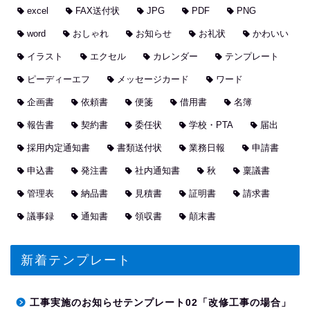
excel
FAX送付状
JPG
PDF
PNG
word
おしゃれ
お知らせ
お礼状
かわいい
イラスト
エクセル
カレンダー
テンプレート
ピーディーエフ
メッセージカード
ワード
企画書
依頼書
便箋
借用書
名簿
報告書
契約書
委任状
学校・PTA
届出
採用内定通知書
書類送付状
業務日報
申請書
申込書
発注書
社内通知書
秋
稟議書
管理表
納品書
見積書
証明書
請求書
議事録
通知書
領収書
顛末書
新着テンプレート
工事実施のお知らせテンプレート02「改修工事の場合」