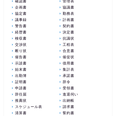
確認書
管理表
企画書
協議書
協定書
勤務表
議事録
計画書
警告書
契約書
経歴書
決定書
検収書
抗議状
交渉状
工程表
断り状
合意書
催告書
催促状
示談書
借用書
始末書
集計表
出勤簿
承諾書
証明書
辞令
申請書
受領書
辞任届
進退伺い
推薦状
出納帳
スケジュール表
請求書
清算書
誓約書