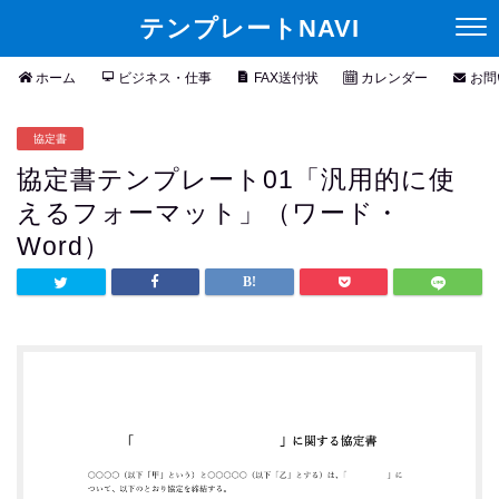
テンプレートNAVI
ホーム
ビジネス・仕事
FAX送付状
カレンダー
お問
協定書
協定書テンプレート01「汎用的に使
えるフォーマット」（ワード・
Word）