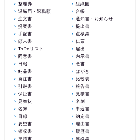
整理券
組織図
退職届・退職願
台帳
注文書
通知書・お知らせ
提案書
提出書
手配書
点検票
顛末書
伝票
ToDoリスト
届出
同意書
内示書
日報
念書
納品書
はがき
発注書
比較表
引継書
報告書
保証書
見積書
見舞状
名刺
名簿
申込書
目録
約定書
要望書
理由書
領収書
履歴書
稟議書
連絡票