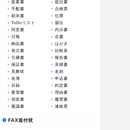
提案書
提出書
手配書
点検票
顛末書
伝票
ToDoリスト
届出
同意書
内示書
日報
念書
納品書
はがき
発注書
比較表
引継書
報告書
保証書
見積書
見舞状
名刺
名簿
申込書
目録
約定書
要望書
理由書
領収書
履歴書
稟議書
連絡票
FAX送付状