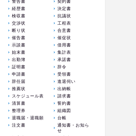
警告書
契約書
経歴書
決定書
検収書
抗議状
交渉状
工程表
断り状
合意書
催告書
催促状
示談書
借用書
始末書
集計表
出勤簿
承諾書
証明書
辞令
申請書
受領書
辞任届
進退伺い
推薦状
出納帳
スケジュール表
請求書
清算書
誓約書
整理券
組織図
退職届・退職願
台帳
注文書
通知書・お知ら
せ