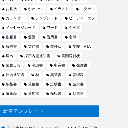
お礼状
かわいい
イラスト
エクセル
カレンダー
テンプレート
ピーディーエフ
メッセージカード
ワード
企画書
依頼書
便箋
借用書
名簿
報告書
契約書
委任状
学校・PTA
届出
採用内定通知書
書類送付状
業務日報
申請書
申込書
発注書
社内通知書
秋
稟議書
管理表
納品書
見積書
証明書
請求書
議事録
通知書
領収書
顛末書
新着テンプレート