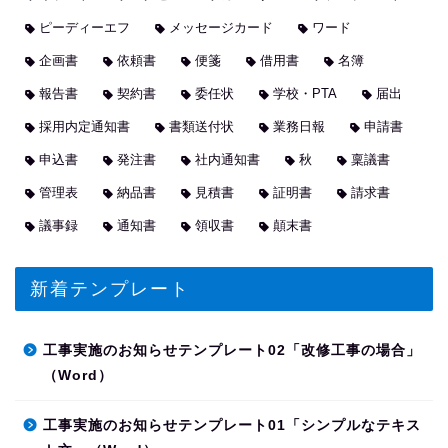
ピーディーエフ
メッセージカード
ワード
企画書
依頼書
便箋
借用書
名簿
報告書
契約書
委任状
学校・PTA
届出
採用内定通知書
書類送付状
業務日報
申請書
申込書
発注書
社内通知書
秋
稟議書
管理表
納品書
見積書
証明書
請求書
議事録
通知書
領収書
顛末書
新着テンプレート
工事実施のお知らせテンプレート02「改修工事の場合」
（Word）
工事実施のお知らせテンプレート01「シンプルなテキス