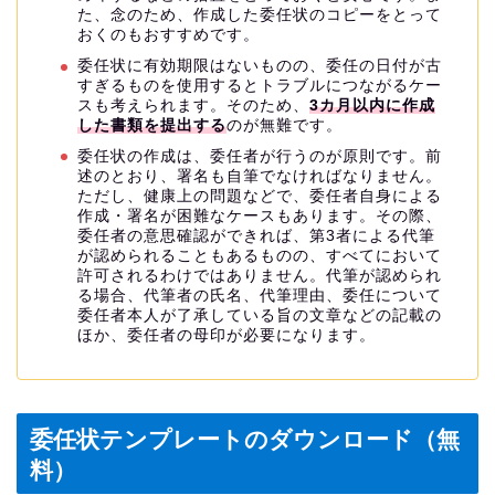
た、念のため、作成した委任状のコピーをとって
おくのもおすすめです。
委任状に有効期限はないものの、委任の日付が古
すぎるものを使用するとトラブルにつながるケー
スも考えられます。そのため、
3カ月以内に作成
した書類を提出する
のが無難です。
委任状の作成は、委任者が行うのが原則です。前
述のとおり、署名も自筆でなければなりません。
ただし、健康上の問題などで、委任者自身による
作成・署名が困難なケースもあります。その際、
委任者の意思確認ができれば、第3者による代筆
が認められることもあるものの、すべてにおいて
許可されるわけではありません。代筆が認められ
る場合、代筆者の氏名、代筆理由、委任について
委任者本人が了承している旨の文章などの記載の
ほか、委任者の母印が必要になります。
委任状テンプレートのダウンロード（無
料）