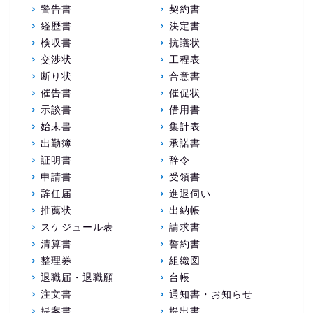
警告書
契約書
経歴書
決定書
検収書
抗議状
交渉状
工程表
断り状
合意書
催告書
催促状
示談書
借用書
始末書
集計表
出勤簿
承諾書
証明書
辞令
申請書
受領書
辞任届
進退伺い
推薦状
出納帳
スケジュール表
請求書
清算書
誓約書
整理券
組織図
退職届・退職願
台帳
注文書
通知書・お知らせ
提案書
提出書