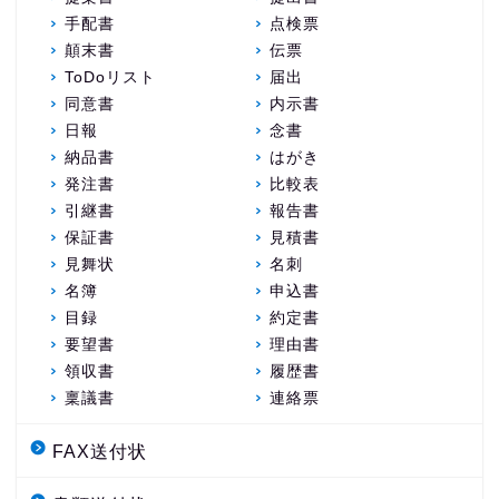
手配書
点検票
顛末書
伝票
ToDoリスト
届出
同意書
内示書
日報
念書
納品書
はがき
発注書
比較表
引継書
報告書
保証書
見積書
見舞状
名刺
名簿
申込書
目録
約定書
要望書
理由書
領収書
履歴書
稟議書
連絡票
FAX送付状