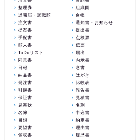
清算書
誓約書
整理券
組織図
退職届・退職願
台帳
注文書
通知書・お知らせ
提案書
提出書
手配書
点検票
顛末書
伝票
ToDoリスト
届出
同意書
内示書
日報
念書
納品書
はがき
発注書
比較表
引継書
報告書
保証書
見積書
見舞状
名刺
名簿
申込書
目録
約定書
要望書
理由書
領収書
履歴書