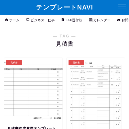
テンプレートNAVI
ホーム
ビジネス・仕事
FAX送付状
カレンダー
お問
― TAG ―
見積書
見積書
見積書
見積書作成履歴テンプレート