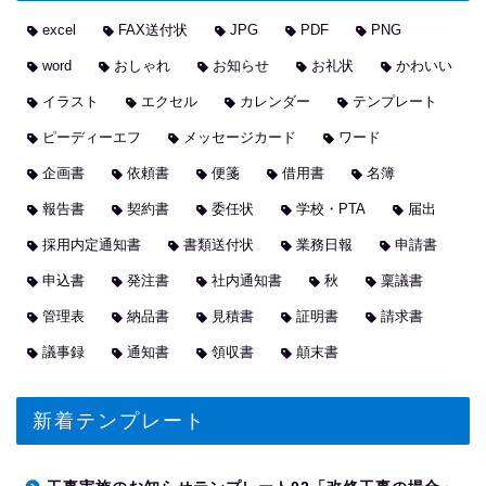
excel
FAX送付状
JPG
PDF
PNG
word
おしゃれ
お知らせ
お礼状
かわいい
イラスト
エクセル
カレンダー
テンプレート
ピーディーエフ
メッセージカード
ワード
企画書
依頼書
便箋
借用書
名簿
報告書
契約書
委任状
学校・PTA
届出
採用内定通知書
書類送付状
業務日報
申請書
申込書
発注書
社内通知書
秋
稟議書
管理表
納品書
見積書
証明書
請求書
議事録
通知書
領収書
顛末書
新着テンプレート