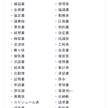
確認書
管理表
企画書
協議書
協定書
勤務表
議事録
計画書
警告書
契約書
経歴書
決定書
検収書
抗議状
交渉状
工程表
断り状
合意書
催告書
催促状
示談書
借用書
始末書
集計表
出勤簿
承諾書
証明書
辞令
申請書
受領書
辞任届
進退伺い
推薦状
出納帳
スケジュール表
請求書