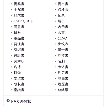
提案書
提出書
手配書
点検票
顛末書
伝票
ToDoリスト
届出
同意書
内示書
日報
念書
納品書
はがき
発注書
比較表
引継書
報告書
保証書
見積書
見舞状
名刺
名簿
申込書
目録
約定書
要望書
理由書
領収書
履歴書
稟議書
連絡票
FAX送付状