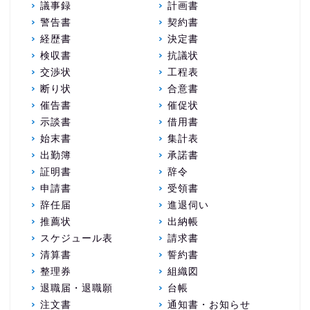
議事録
計画書
警告書
契約書
経歴書
決定書
検収書
抗議状
交渉状
工程表
断り状
合意書
催告書
催促状
示談書
借用書
始末書
集計表
出勤簿
承諾書
証明書
辞令
申請書
受領書
辞任届
進退伺い
推薦状
出納帳
スケジュール表
請求書
清算書
誓約書
整理券
組織図
退職届・退職願
台帳
注文書
通知書・お知らせ