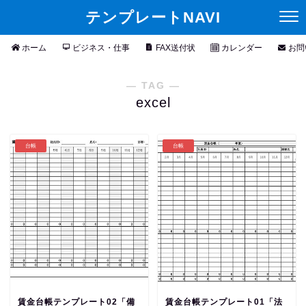
テンプレートNAVI
ホーム
ビジネス・仕事
FAX送付状
カレンダー
お問
― TAG ―
excel
台帳
台帳
賃金台帳テンプレート02「備
賃金台帳テンプレート01「法