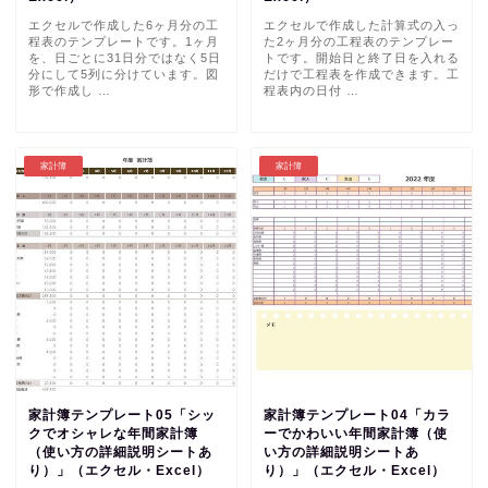
エクセルで作成した6ヶ月分の工
エクセルで作成した計算式の入っ
程表のテンプレートです。1ヶ月
た2ヶ月分の工程表のテンプレー
を、日ごとに31日分ではなく5日
トです。開始日と終了日を入れる
分にして5列に分けています。図
だけで工程表を作成できます。工
形で作成し …
程表内の日付 …
家計簿
家計簿
家計簿テンプレート05「シッ
家計簿テンプレート04「カラ
クでオシャレな年間家計簿
ーでかわいい年間家計簿（使
（使い方の詳細説明シートあ
い方の詳細説明シートあ
り）」（エクセル・Excel）
り）」（エクセル・Excel）