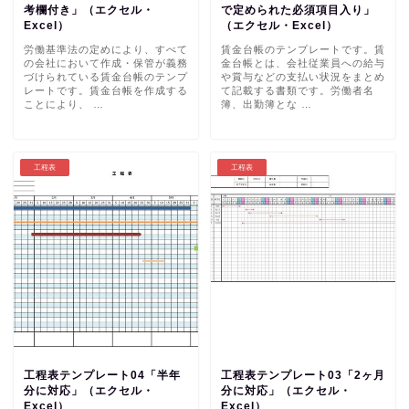
考欄付き」（エクセル・
で定められた必須項目入り」
Excel）
（エクセル・Excel）
労働基準法の定めにより、すべて
賃金台帳のテンプレートです。賃
の会社において作成・保管が義務
金台帳とは、会社従業員への給与
づけられている賃金台帳のテンプ
や賞与などの支払い状況をまとめ
レートです。賃金台帳を作成する
て記載する書類です。労働者名
ことにより、 …
簿、出勤簿とな …
工程表
工程表
工程表テンプレート04「半年
工程表テンプレート03「2ヶ月
分に対応」（エクセル・
分に対応」（エクセル・
Excel）
Excel）