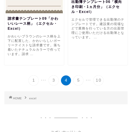
出勤簿テンプレート06「横向
き印刷・1ヵ月分」（エクセ
ル・Excel）
請求書テンプレート09「かわ
エクセルで管理できる出勤簿のテ
いいレース柄」（エクセル・
ンプレートです。建設業の現場な
どで業務を行っている方の出面管
Excel）
理にご使用いただける出勤簿とな
かわいいブラウンのレース柄を上
っています。 …
下に配置した、かわいらしいガー
リーテイストな請求書です。落ち
着いたナチュラルカラーで作って
います。請求 …
...
...
1
3
4
5
10
HOME
excel