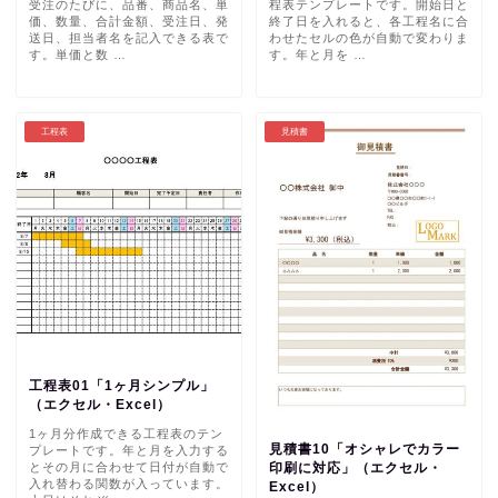
受注のたびに、品番、商品名、単
程表テンプレートです。開始日と
価、数量、合計金額、受注日、発
終了日を入れると、各工程名に合
送日、担当者名を記入できる表で
わせたセルの色が自動で変わりま
す。単価と数 …
す。年と月を …
工程表
見積書
工程表01「1ヶ月シンプル」
（エクセル・Excel）
1ヶ月分作成できる工程表のテン
見積書10「オシャレでカラー
プレートです。年と月を入力する
とその月に合わせて日付が自動で
印刷に対応」（エクセル・
入れ替わる関数が入っています。
Excel）