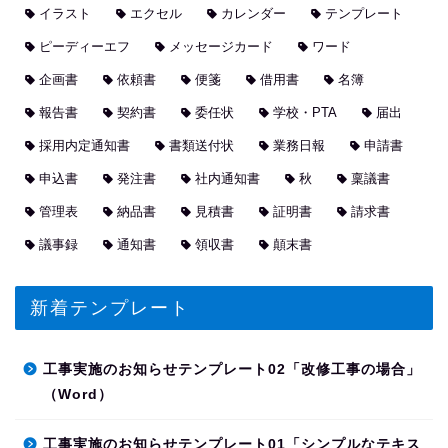
イラスト
エクセル
カレンダー
テンプレート
ピーディーエフ
メッセージカード
ワード
企画書
依頼書
便箋
借用書
名簿
報告書
契約書
委任状
学校・PTA
届出
採用内定通知書
書類送付状
業務日報
申請書
申込書
発注書
社内通知書
秋
稟議書
管理表
納品書
見積書
証明書
請求書
議事録
通知書
領収書
顛末書
新着テンプレート
工事実施のお知らせテンプレート02「改修工事の場合」
（Word）
工事実施のお知らせテンプレート01「シンプルなテキス