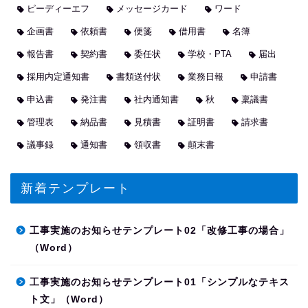
ピーディーエフ
メッセージカード
ワード
企画書
依頼書
便箋
借用書
名簿
報告書
契約書
委任状
学校・PTA
届出
採用内定通知書
書類送付状
業務日報
申請書
申込書
発注書
社内通知書
秋
稟議書
管理表
納品書
見積書
証明書
請求書
議事録
通知書
領収書
顛末書
新着テンプレート
工事実施のお知らせテンプレート02「改修工事の場合」
（Word）
工事実施のお知らせテンプレート01「シンプルなテキス
ト文」（Word）