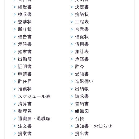
経歴書
決定書
検収書
抗議状
交渉状
工程表
断り状
合意書
催告書
催促状
示談書
借用書
始末書
集計表
出勤簿
承諾書
証明書
辞令
申請書
受領書
辞任届
進退伺い
推薦状
出納帳
スケジュール表
請求書
清算書
誓約書
整理券
組織図
退職届・退職願
台帳
注文書
通知書・お知らせ
提案書
提出書