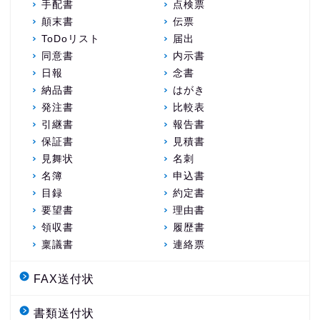
手配書
点検票
顛末書
伝票
ToDoリスト
届出
同意書
内示書
日報
念書
納品書
はがき
発注書
比較表
引継書
報告書
保証書
見積書
見舞状
名刺
名簿
申込書
目録
約定書
要望書
理由書
領収書
履歴書
稟議書
連絡票
FAX送付状
書類送付状