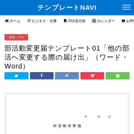
テンプレートNAVI
ホーム
ビジネス・仕事
FAX送付状
カレンダー
お問
学校・PTA
部活動変更届テンプレート01「他の部
活へ変更する際の届け出」（ワード・
Word）