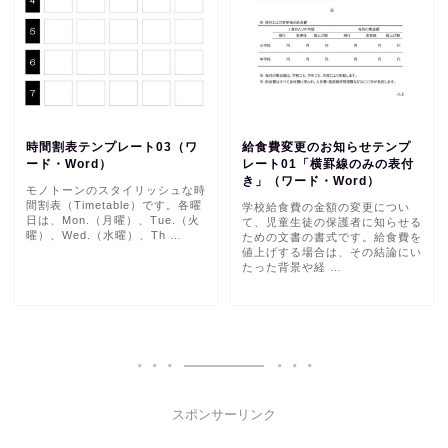
時間割表テンプレート03（ワ
給食費変更のお知らせテンプ
ード・Word）
レート01「横罫線のみの表付
き」（ワード・Word）
モノトーンのスタイリッシュな時
間割表（Timetable）です。各曜
学校給食費の金額の変更につい
日は、Mon.（月曜）、Tue.（火
て、児童生徒の保護者に知らせる
曜）、Wed.（水曜）、Th …
ための文書の書式です。給食費を
値上げする場合は、その結論にい
たった背景や経 …
スポンサーリンク