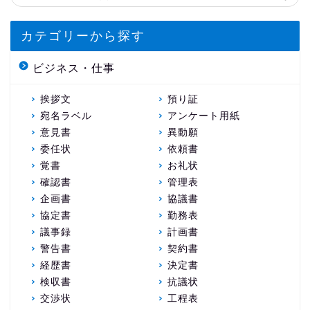
カテゴリーから探す
ビジネス・仕事
挨拶文
預り証
宛名ラベル
アンケート用紙
意見書
異動願
委任状
依頼書
覚書
お礼状
確認書
管理表
企画書
協議書
協定書
勤務表
議事録
計画書
警告書
契約書
経歴書
決定書
検収書
抗議状
交渉状
工程表