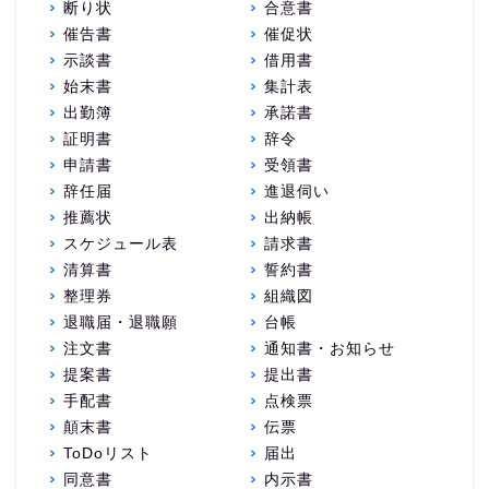
断り状
合意書
催告書
催促状
示談書
借用書
始末書
集計表
出勤簿
承諾書
証明書
辞令
申請書
受領書
辞任届
進退伺い
推薦状
出納帳
スケジュール表
請求書
清算書
誓約書
整理券
組織図
退職届・退職願
台帳
注文書
通知書・お知らせ
提案書
提出書
手配書
点検票
顛末書
伝票
ToDoリスト
届出
同意書
内示書