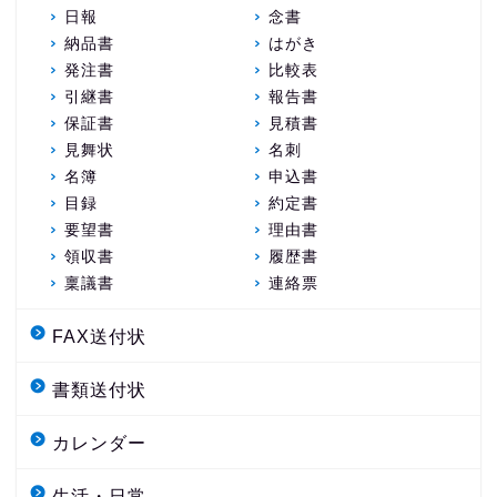
日報
念書
納品書
はがき
発注書
比較表
引継書
報告書
保証書
見積書
見舞状
名刺
名簿
申込書
目録
約定書
要望書
理由書
領収書
履歴書
稟議書
連絡票
FAX送付状
書類送付状
カレンダー
生活・日常