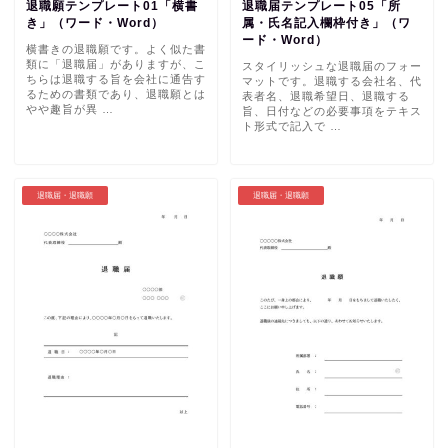
退職願テンプレート01「横書
退職届テンプレート05「所
き」（ワード・Word）
属・氏名記入欄枠付き」（ワ
ード・Word）
横書きの退職願です。よく似た書
類に「退職届」がありますが、こ
スタイリッシュな退職届のフォー
ちらは退職する旨を会社に通告す
マットです。退職する会社名、代
るための書類であり、退職願とは
表者名、退職希望日、退職する
やや趣旨が異 …
旨、日付などの必要事項をテキス
ト形式で記入で …
退職届・退職願
退職届・退職願