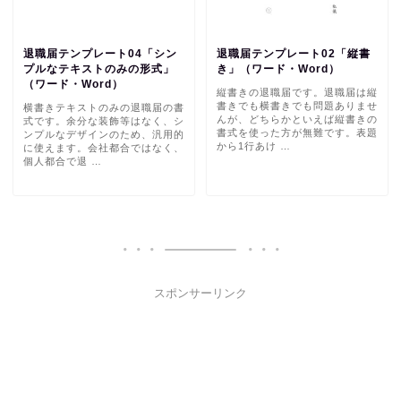
退職届テンプレート04「シン
退職届テンプレート02「縦書
プルなテキストのみの形式」
き」（ワード・Word）
（ワード・Word）
縦書きの退職届です。退職届は縦
書きでも横書きでも問題ありませ
横書きテキストのみの退職届の書
んが、どちらかといえば縦書きの
式です。余分な装飾等はなく、シ
書式を使った方が無難です。表題
ンプルなデザインのため、汎用的
から1行あけ …
に使えます。会社都合ではなく、
個人都合で退 …
スポンサーリンク