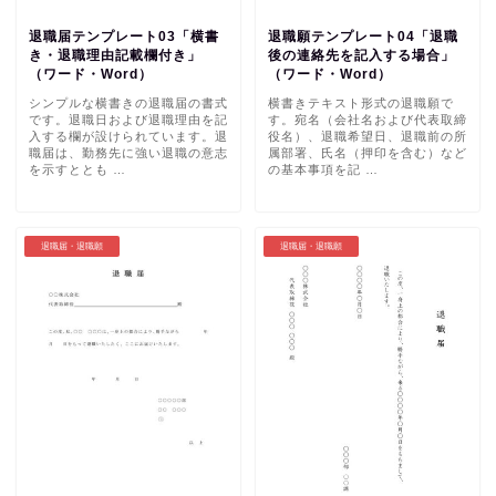
退職届テンプレート03「横書
退職願テンプレート04「退職
き・退職理由記載欄付き」
後の連絡先を記入する場合」
（ワード・Word）
（ワード・Word）
シンプルな横書きの退職届の書式
横書きテキスト形式の退職願で
です。退職日および退職理由を記
す。宛名（会社名および代表取締
入する欄が設けられています。退
役名）、退職希望日、退職前の所
職届は、勤務先に強い退職の意志
属部署、氏名（押印を含む）など
を示すととも …
の基本事項を記 …
退職届・退職願
退職届・退職願