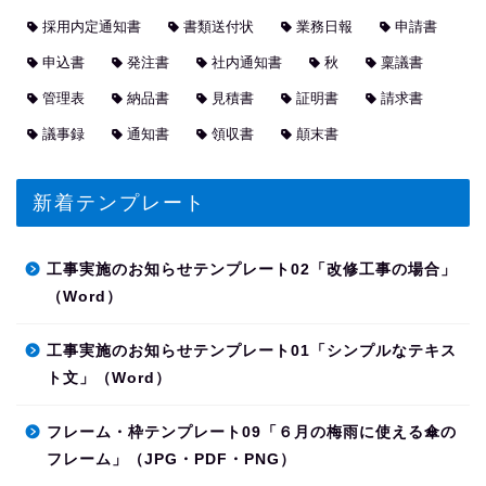
採用内定通知書
書類送付状
業務日報
申請書
申込書
発注書
社内通知書
秋
稟議書
管理表
納品書
見積書
証明書
請求書
議事録
通知書
領収書
顛末書
新着テンプレート
工事実施のお知らせテンプレート02「改修工事の場合」
（Word）
工事実施のお知らせテンプレート01「シンプルなテキス
ト文」（Word）
フレーム・枠テンプレート09「６月の梅雨に使える傘の
フレーム」（JPG・PDF・PNG）