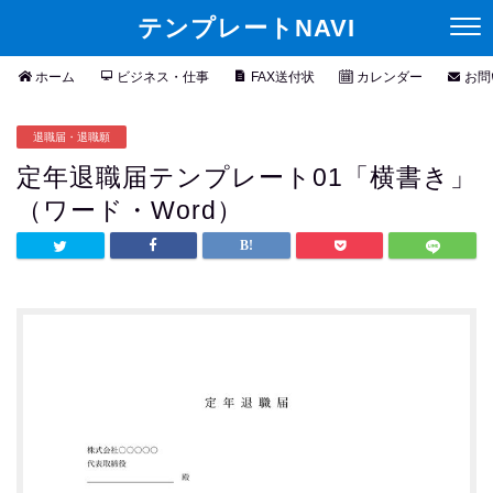
テンプレートNAVI
ホーム
ビジネス・仕事
FAX送付状
カレンダー
お問
退職届・退職願
定年退職届テンプレート01「横書き」
（ワード・Word）