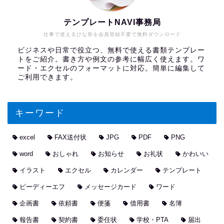
テンプレートNAVI事務局
仕事で使えるひな形を会員登録不要で無料ダウンロード
ビジネスや日常で役立つ、無料で使える書類テンプレー
トをご紹介。書き方や例文の参考に幅広く使えます。ワ
ード・エクセルのフォーマットに対応。簡単に編集して
ご利用できます。
キーワード
excel
FAX送付状
JPG
PDF
PNG
word
おしゃれ
お知らせ
お礼状
かわいい
イラスト
エクセル
カレンダー
テンプレート
ピーディーエフ
メッセージカード
ワード
企画書
依頼書
便箋
借用書
名簿
報告書
契約書
委任状
学校・PTA
届出