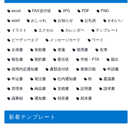
excel
FAX送付状
JPG
PDF
PNG
word
おしゃれ
お知らせ
お礼状
かわいい
イラスト
エクセル
カレンダー
テンプレート
ピーディーエフ
メッセージカード
ワード
企画書
依頼書
便箋
借用書
名簿
報告書
契約書
委任状
学校・PTA
届出
採用内定通知書
書類送付状
業務日報
申請書
申込書
発注書
社内通知書
秋
稟議書
管理表
納品書
見積書
証明書
請求書
議事録
通知書
領収書
顛末書
新着テンプレート