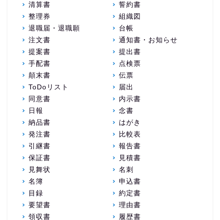
清算書
誓約書
整理券
組織図
退職届・退職願
台帳
注文書
通知書・お知らせ
提案書
提出書
手配書
点検票
顛末書
伝票
ToDoリスト
届出
同意書
内示書
日報
念書
納品書
はがき
発注書
比較表
引継書
報告書
保証書
見積書
見舞状
名刺
名簿
申込書
目録
約定書
要望書
理由書
領収書
履歴書