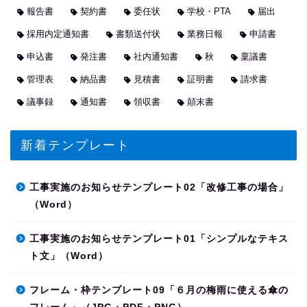
報告書
契約書
委任状
学校・PTA
届出
採用内定通知書
書類送付状
業務日報
申請書
申込書
発注書
社内通知書
秋
稟議書
管理表
納品書
見積書
証明書
請求書
議事録
通知書
領収書
顛末書
新着テンプレート
工事実施のお知らせテンプレート02「改修工事の場合」
（Word）
工事実施のお知らせテンプレート01「シンプルなテキス
ト文」（Word）
フレーム・枠テンプレート09「６月の梅雨に使える傘の