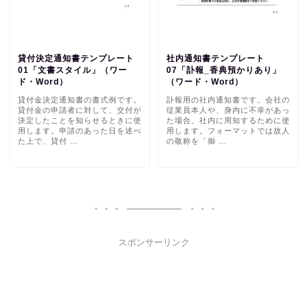
貸付決定通知書テンプレート
社内通知書テンプレート
01「文書スタイル」（ワー
07「訃報_香典預かりあり」
ド・Word）
（ワード・Word）
貸付金決定通知書の書式例です。
訃報用の社内通知書です。会社の
貸付金の申請者に対して、交付が
従業員本人や、身内に不幸があっ
決定したことを知らせるときに使
た場合、社内に周知するために使
用します。申請のあった日を述べ
用します。フォーマットでは故人
た上で、貸付 …
の敬称を「御 …
スポンサーリンク