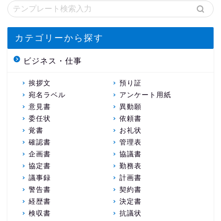
カテゴリーから探す
ビジネス・仕事
挨拶文
預り証
宛名ラベル
アンケート用紙
意見書
異動願
委任状
依頼書
覚書
お礼状
確認書
管理表
企画書
協議書
協定書
勤務表
議事録
計画書
警告書
契約書
経歴書
決定書
検収書
抗議状