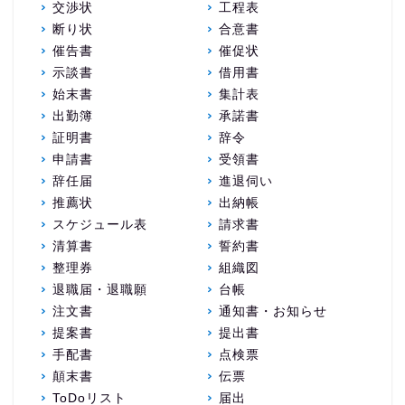
交渉状
工程表
断り状
合意書
催告書
催促状
示談書
借用書
始末書
集計表
出勤簿
承諾書
証明書
辞令
申請書
受領書
辞任届
進退伺い
推薦状
出納帳
スケジュール表
請求書
清算書
誓約書
整理券
組織図
退職届・退職願
台帳
注文書
通知書・お知らせ
提案書
提出書
手配書
点検票
顛末書
伝票
ToDoリスト
届出