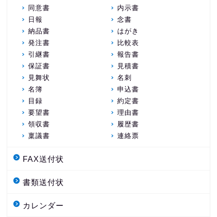
同意書
内示書
日報
念書
納品書
はがき
発注書
比較表
引継書
報告書
保証書
見積書
見舞状
名刺
名簿
申込書
目録
約定書
要望書
理由書
領収書
履歴書
稟議書
連絡票
FAX送付状
書類送付状
カレンダー