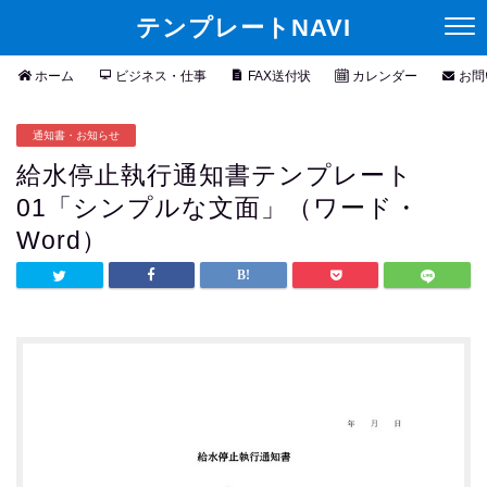
テンプレートNAVI
ホーム
ビジネス・仕事
FAX送付状
カレンダー
お問
通知書・お知らせ
給水停止執行通知書テンプレート
01「シンプルな文面」（ワード・
Word）