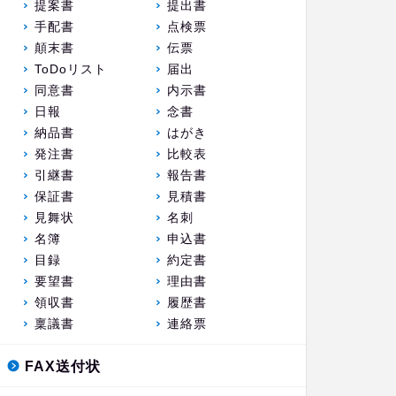
提案書
提出書
手配書
点検票
顛末書
伝票
ToDoリスト
届出
同意書
内示書
日報
念書
納品書
はがき
発注書
比較表
引継書
報告書
保証書
見積書
見舞状
名刺
名簿
申込書
目録
約定書
要望書
理由書
領収書
履歴書
稟議書
連絡票
FAX送付状