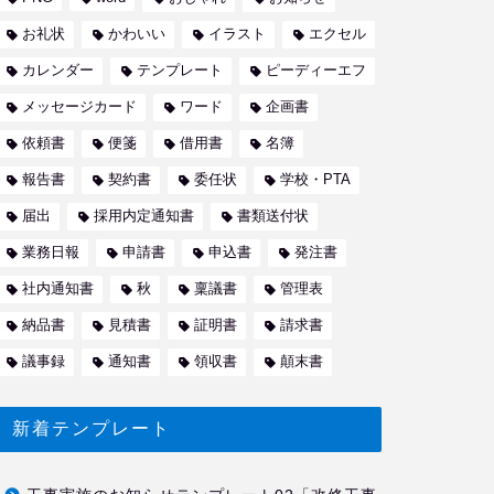
お礼状
かわいい
イラスト
エクセル
カレンダー
テンプレート
ピーディーエフ
メッセージカード
ワード
企画書
依頼書
便箋
借用書
名簿
報告書
契約書
委任状
学校・PTA
届出
採用内定通知書
書類送付状
業務日報
申請書
申込書
発注書
社内通知書
秋
稟議書
管理表
納品書
見積書
証明書
請求書
議事録
通知書
領収書
顛末書
新着テンプレート