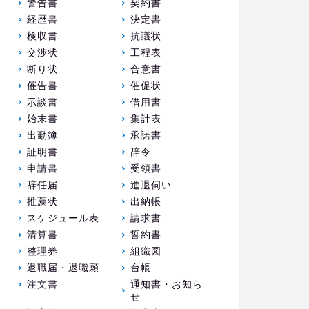
警告書
契約書
経歴書
決定書
検収書
抗議状
交渉状
工程表
断り状
合意書
催告書
催促状
示談書
借用書
始末書
集計表
出勤簿
承諾書
証明書
辞令
申請書
受領書
辞任届
進退伺い
推薦状
出納帳
スケジュール表
請求書
清算書
誓約書
整理券
組織図
退職届・退職願
台帳
注文書
通知書・お知ら
せ