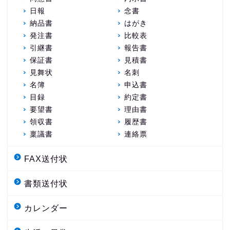
日報
念書
納品書
はがき
発注書
比較表
引継書
報告書
保証書
見積書
見舞状
名刺
名簿
申込書
目録
約定書
要望書
理由書
領収書
履歴書
稟議書
連絡票
FAX送付状
書類送付状
カレンダー