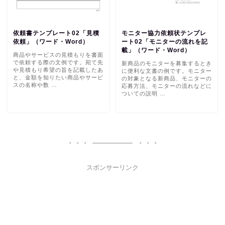
依頼書テンプレート02「見積
モニター協力依頼状テンプレ
依頼」（ワード・Word）
ート02「モニターの流れを記
載」（ワード・Word）
商品やサービスの見積もりを書面
で依頼する際の文例です。宛て先
新商品のモニターを募集するとき
や見積もり希望の旨を記載したあ
に便利な文書の例です。モニター
と、金額を知りたい商品やサービ
の対象となる新商品、モニターの
スの名称や数 …
応募方法、モニターの流れなどに
ついての説明 …
スポンサーリンク