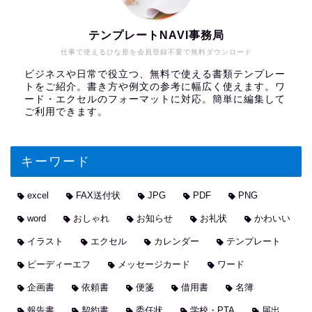
テンプレートNAVI事務局
仕事で使えるひな形を会員登録不要で無料ダウンロード
ビジネスや日常で役立つ、無料で使える書類テンプレー
トをご紹介。書き方や例文の参考に幅広く使えます。ワ
ード・エクセルのフォーマットに対応。簡単に編集して
ご利用できます。
キーワード
excel
FAX送付状
JPG
PDF
PNG
word
おしゃれ
お知らせ
お礼状
かわいい
イラスト
エクセル
カレンダー
テンプレート
ピーディーエフ
メッセージカード
ワード
企画書
依頼書
便箋
借用書
名簿
報告書
契約書
委任状
学校・PTA
届出