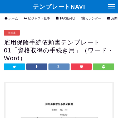
テンプレートNAVI
ホーム
ビジネス・仕事
FAX送付状
カレンダー
お問
依頼書
雇用保険手続依頼書テンプレート
01「資格取得の手続き用」（ワード・
Word）