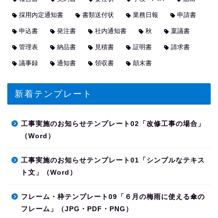
採用内定通知書
書類送付状
業務日報
申請書
申込書
発注書
社内通知書
秋
稟議書
管理表
納品書
見積書
証明書
請求書
議事録
通知書
領収書
顛末書
新着テンプレート
工事実施のお知らせテンプレート02「改修工事の場合」
（Word）
工事実施のお知らせテンプレート01「シンプルなテキス
ト文」（Word）
フレーム・枠テンプレート09「６月の梅雨に使える傘の
フレーム」（JPG・PDF・PNG）