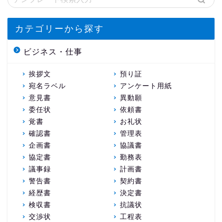
カテゴリーから探す
ビジネス・仕事
挨拶文
預り証
宛名ラベル
アンケート用紙
意見書
異動願
委任状
依頼書
覚書
お礼状
確認書
管理表
企画書
協議書
協定書
勤務表
議事録
計画書
警告書
契約書
経歴書
決定書
検収書
抗議状
交渉状
工程表