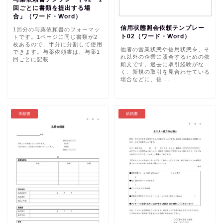
回ごとに書類を提出する場
合」（ワード・Word）
信用状態照会依頼テンプレー
1回分の与薬依頼書のフォーマッ
ト02（ワード・Word）
トです。1ページに同じ書類が2
枚あるので、半分に分割して使用
他者の営業状態や信用状態を、そ
できます。与薬依頼書は、与薬1
れ以外の企業に照会するための依
回ごとに記載 …
頼文です。過去に取引経験がな
く、新規の取引を見合わせている
場合などに、信 …
依頼書
依頼書