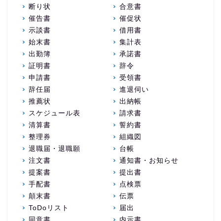
断り状
合意書
催告書
催促状
示談書
借用書
始末書
集計表
出勤簿
承諾書
証明書
辞令
申請書
受領書
辞任届
進退伺い
推薦状
出納帳
スケジュール表
請求書
清算書
誓約書
整理券
組織図
退職届・退職願
台帳
注文書
通知書・お知らせ
提案書
提出書
手配書
点検票
顛末書
伝票
ToDoリスト
届出
同意書
内示書