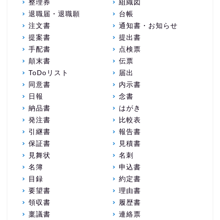
整理券
組織図
退職届・退職願
台帳
注文書
通知書・お知らせ
提案書
提出書
手配書
点検票
顛末書
伝票
ToDoリスト
届出
同意書
内示書
日報
念書
納品書
はがき
発注書
比較表
引継書
報告書
保証書
見積書
見舞状
名刺
名簿
申込書
目録
約定書
要望書
理由書
領収書
履歴書
稟議書
連絡票