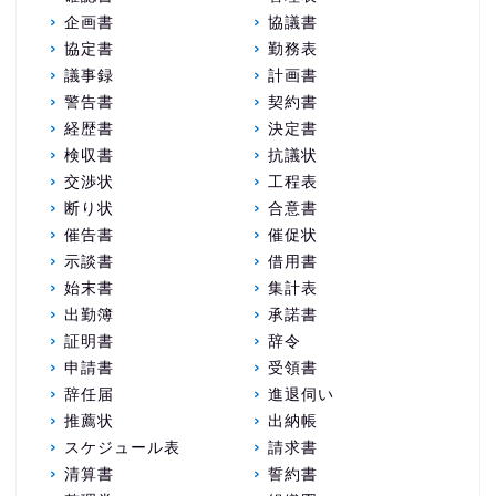
企画書
協議書
協定書
勤務表
議事録
計画書
警告書
契約書
経歴書
決定書
検収書
抗議状
交渉状
工程表
断り状
合意書
催告書
催促状
示談書
借用書
始末書
集計表
出勤簿
承諾書
証明書
辞令
申請書
受領書
辞任届
進退伺い
推薦状
出納帳
スケジュール表
請求書
清算書
誓約書