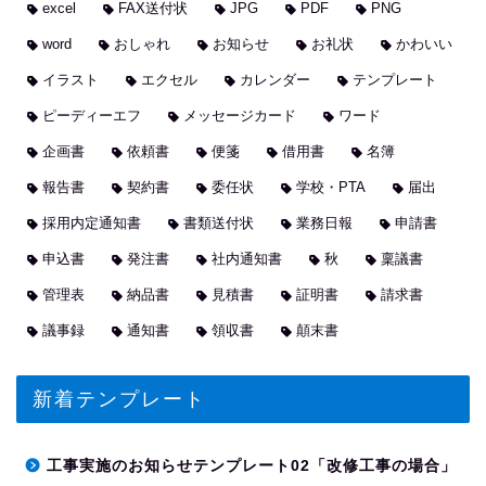
excel
FAX送付状
JPG
PDF
PNG
word
おしゃれ
お知らせ
お礼状
かわいい
イラスト
エクセル
カレンダー
テンプレート
ピーディーエフ
メッセージカード
ワード
企画書
依頼書
便箋
借用書
名簿
報告書
契約書
委任状
学校・PTA
届出
採用内定通知書
書類送付状
業務日報
申請書
申込書
発注書
社内通知書
秋
稟議書
管理表
納品書
見積書
証明書
請求書
議事録
通知書
領収書
顛末書
新着テンプレート
工事実施のお知らせテンプレート02「改修工事の場合」