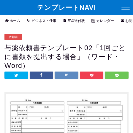
テンプレートNAVI
ホーム
ビジネス・仕事
FAX送付状
カレンダー
お問
依頼書
与薬依頼書テンプレート02「1回ごと
に書類を提出する場合」（ワード・
Word）