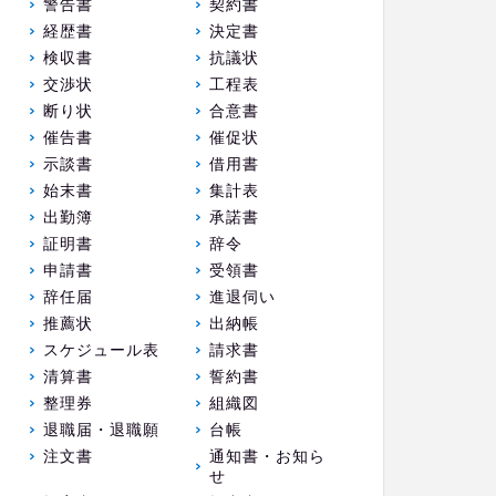
警告書
契約書
経歴書
決定書
検収書
抗議状
交渉状
工程表
断り状
合意書
催告書
催促状
示談書
借用書
始末書
集計表
出勤簿
承諾書
証明書
辞令
申請書
受領書
辞任届
進退伺い
推薦状
出納帳
スケジュール表
請求書
清算書
誓約書
整理券
組織図
退職届・退職願
台帳
注文書
通知書・お知ら
せ