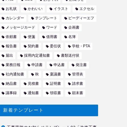
お礼状
かわいい
イラスト
エクセル
カレンダー
テンプレート
ピーディーエフ
メッセージカード
ワード
企画書
依頼書
便箋
借用書
名簿
報告書
契約書
委任状
学校・PTA
届出
採用内定通知書
書類送付状
業務日報
申請書
申込書
発注書
社内通知書
秋
稟議書
管理表
納品書
見積書
証明書
請求書
議事録
通知書
領収書
顛末書
新着テンプレート