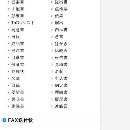
提案書
提出書
手配書
点検票
顛末書
伝票
ToDoリスト
届出
同意書
内示書
日報
念書
納品書
はがき
発注書
比較表
引継書
報告書
保証書
見積書
見舞状
名刺
名簿
申込書
目録
約定書
要望書
理由書
領収書
履歴書
稟議書
連絡票
FAX送付状