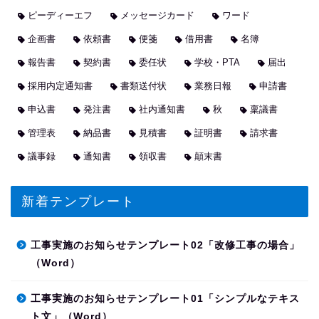
ピーディーエフ
メッセージカード
ワード
企画書
依頼書
便箋
借用書
名簿
報告書
契約書
委任状
学校・PTA
届出
採用内定通知書
書類送付状
業務日報
申請書
申込書
発注書
社内通知書
秋
稟議書
管理表
納品書
見積書
証明書
請求書
議事録
通知書
領収書
顛末書
新着テンプレート
工事実施のお知らせテンプレート02「改修工事の場合」
（Word）
工事実施のお知らせテンプレート01「シンプルなテキス
ト文」（Word）