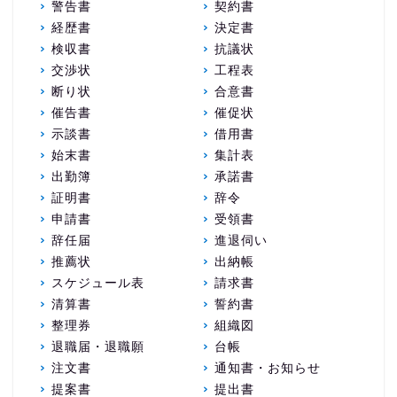
警告書
契約書
経歴書
決定書
検収書
抗議状
交渉状
工程表
断り状
合意書
催告書
催促状
示談書
借用書
始末書
集計表
出勤簿
承諾書
証明書
辞令
申請書
受領書
辞任届
進退伺い
推薦状
出納帳
スケジュール表
請求書
清算書
誓約書
整理券
組織図
退職届・退職願
台帳
注文書
通知書・お知らせ
提案書
提出書