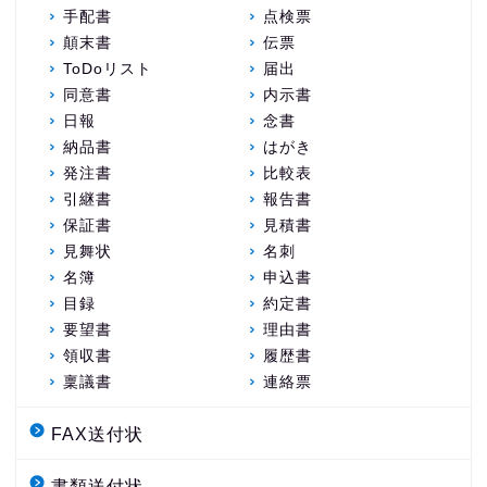
手配書
点検票
顛末書
伝票
ToDoリスト
届出
同意書
内示書
日報
念書
納品書
はがき
発注書
比較表
引継書
報告書
保証書
見積書
見舞状
名刺
名簿
申込書
目録
約定書
要望書
理由書
領収書
履歴書
稟議書
連絡票
FAX送付状
書類送付状