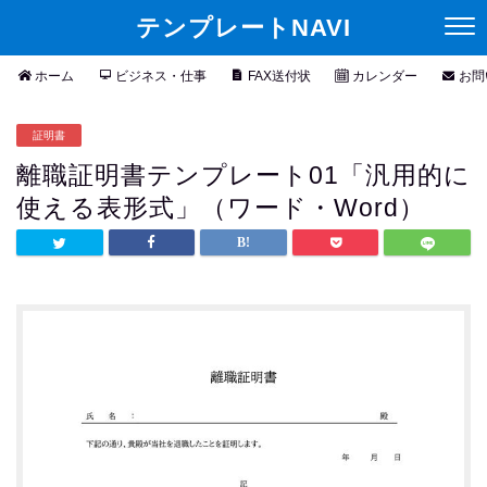
テンプレートNAVI
ホーム
ビジネス・仕事
FAX送付状
カレンダー
お問
証明書
離職証明書テンプレート01「汎用的に
使える表形式」（ワード・Word）