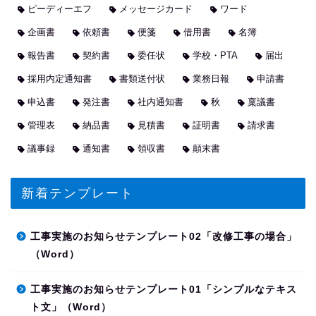
ピーディーエフ
メッセージカード
ワード
企画書
依頼書
便箋
借用書
名簿
報告書
契約書
委任状
学校・PTA
届出
採用内定通知書
書類送付状
業務日報
申請書
申込書
発注書
社内通知書
秋
稟議書
管理表
納品書
見積書
証明書
請求書
議事録
通知書
領収書
顛末書
新着テンプレート
工事実施のお知らせテンプレート02「改修工事の場合」
（Word）
工事実施のお知らせテンプレート01「シンプルなテキス
ト文」（Word）