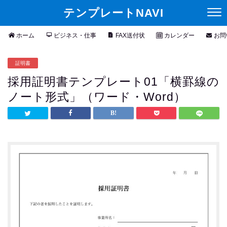
テンプレートNAVI
ホーム
ビジネス・仕事
FAX送付状
カレンダー
お問
証明書
採用証明書テンプレート01「横罫線の
ノート形式」（ワード・Word）