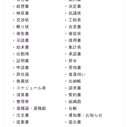
経歴書
決定書
検収書
抗議状
交渉状
工程表
断り状
合意書
催告書
催促状
示談書
借用書
始末書
集計表
出勤簿
承諾書
証明書
辞令
申請書
受領書
辞任届
進退伺い
推薦状
出納帳
スケジュール表
請求書
清算書
誓約書
整理券
組織図
退職届・退職願
台帳
注文書
通知書・お知らせ
提案書
提出書