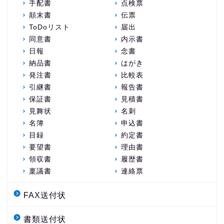
手配書
点検票
顛末書
伝票
ToDoリスト
届出
同意書
内示書
日報
念書
納品書
はがき
発注書
比較表
引継書
報告書
保証書
見積書
見舞状
名刺
名簿
申込書
目録
約定書
要望書
理由書
領収書
履歴書
稟議書
連絡票
FAX送付状
書類送付状