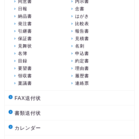
同意書
内示書
日報
念書
納品書
はがき
発注書
比較表
引継書
報告書
保証書
見積書
見舞状
名刺
名簿
申込書
目録
約定書
要望書
理由書
領収書
履歴書
稟議書
連絡票
FAX送付状
書類送付状
カレンダー