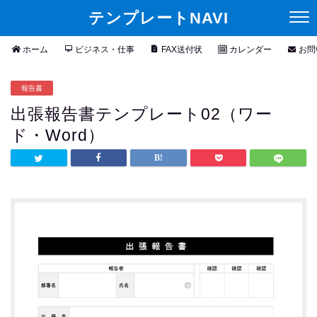
テンプレートNAVI
ホーム
ビジネス・仕事
FAX送付状
カレンダー
お問
報告書
出張報告書テンプレート02（ワー
ド・Word）