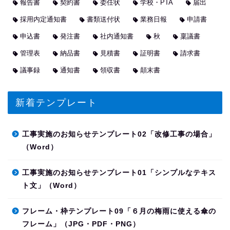
報告書
契約書
委任状
学校・PTA
届出
採用内定通知書
書類送付状
業務日報
申請書
申込書
発注書
社内通知書
秋
稟議書
管理表
納品書
見積書
証明書
請求書
議事録
通知書
領収書
顛末書
新着テンプレート
工事実施のお知らせテンプレート02「改修工事の場合」
（Word）
工事実施のお知らせテンプレート01「シンプルなテキス
ト文」（Word）
フレーム・枠テンプレート09「６月の梅雨に使える傘の
フレーム」（JPG・PDF・PNG）