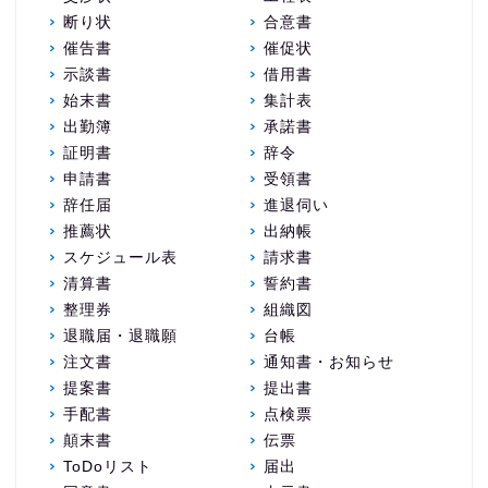
断り状
合意書
催告書
催促状
示談書
借用書
始末書
集計表
出勤簿
承諾書
証明書
辞令
申請書
受領書
辞任届
進退伺い
推薦状
出納帳
スケジュール表
請求書
清算書
誓約書
整理券
組織図
退職届・退職願
台帳
注文書
通知書・お知らせ
提案書
提出書
手配書
点検票
顛末書
伝票
ToDoリスト
届出