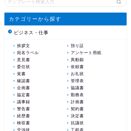
カテゴリーから探す
ビジネス・仕事
挨拶文
預り証
宛名ラベル
アンケート用紙
意見書
異動願
委任状
依頼書
覚書
お礼状
確認書
管理表
企画書
協議書
協定書
勤務表
議事録
計画書
警告書
契約書
経歴書
決定書
検収書
抗議状
交渉状
工程表