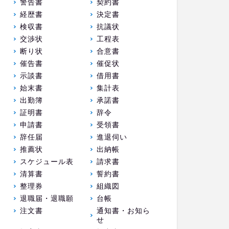
警告書
契約書
経歴書
決定書
検収書
抗議状
交渉状
工程表
断り状
合意書
催告書
催促状
示談書
借用書
始末書
集計表
出勤簿
承諾書
証明書
辞令
申請書
受領書
辞任届
進退伺い
推薦状
出納帳
スケジュール表
請求書
清算書
誓約書
整理券
組織図
退職届・退職願
台帳
注文書
通知書・お知ら
せ