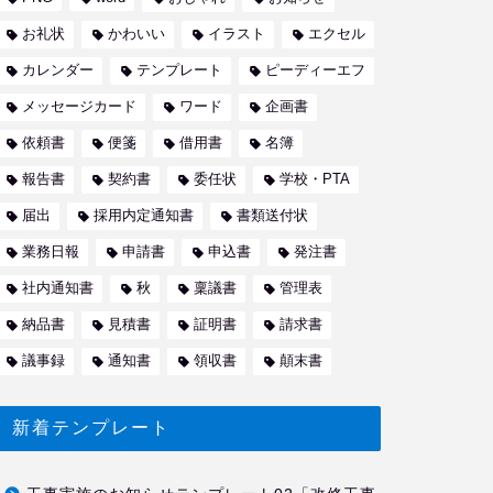
お礼状
かわいい
イラスト
エクセル
カレンダー
テンプレート
ピーディーエフ
メッセージカード
ワード
企画書
依頼書
便箋
借用書
名簿
報告書
契約書
委任状
学校・PTA
届出
採用内定通知書
書類送付状
業務日報
申請書
申込書
発注書
社内通知書
秋
稟議書
管理表
納品書
見積書
証明書
請求書
議事録
通知書
領収書
顛末書
新着テンプレート