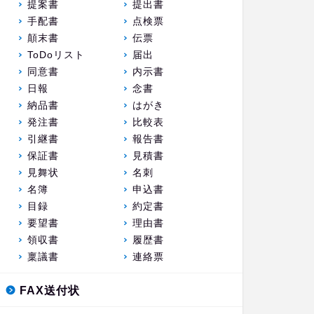
提案書
提出書
手配書
点検票
顛末書
伝票
ToDoリスト
届出
同意書
内示書
日報
念書
納品書
はがき
発注書
比較表
引継書
報告書
保証書
見積書
見舞状
名刺
名簿
申込書
目録
約定書
要望書
理由書
領収書
履歴書
稟議書
連絡票
FAX送付状